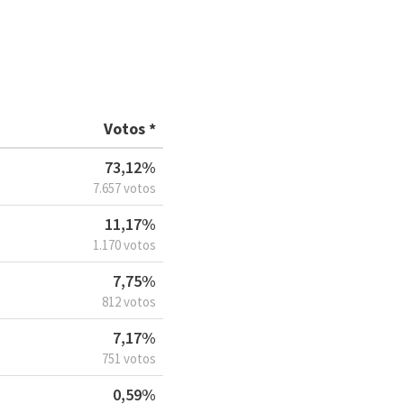
Votos *
73,12%
7.657 votos
11,17%
1.170 votos
7,75%
812 votos
7,17%
751 votos
0,59%