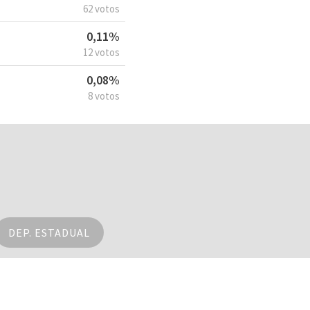
62 votos
0,11%
12 votos
0,08%
8 votos
DEP. ESTADUAL