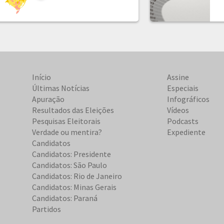
Início
Assine
Últimas Notícias
Especiais
Apuração
Infográficos
Resultados das Eleições
Vídeos
Pesquisas Eleitorais
Podcasts
Verdade ou mentira?
Expediente
Candidatos
Candidatos: Presidente
Candidatos: São Paulo
Candidatos: Rio de Janeiro
Candidatos: Minas Gerais
Candidatos: Paraná
Partidos