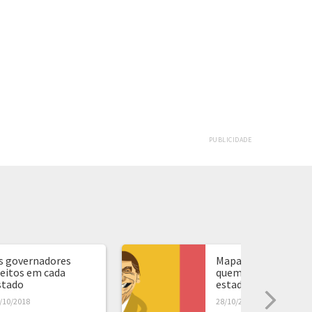
PUBLICIDADE
s governadores
Mapa de presidente:
leitos em cada
quem ganhou em ca
stado
estado...
/10/2018
28/10/2018