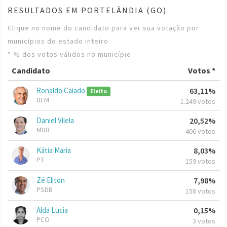
RESULTADOS EM PORTELÂNDIA (GO)
Clique no nome do candidato para ver sua votação por
municípios do estado inteiro
* % dos votos válidos no município
Candidato
Votos *
Ronaldo Caiado
63,11%
Eleito
DEM
1.249 votos
Daniel Vilela
20,52%
MDB
406 votos
Kátia Maria
8,03%
PT
159 votos
Zé Eliton
7,98%
PSDB
158 votos
Alda Lucia
0,15%
PCO
3 votos