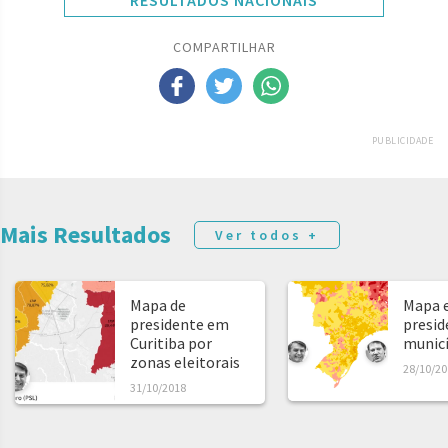
RESULTADOS NACIONAIS
COMPARTILHAR
PUBLICIDADE
Mais Resultados
Ver todos +
Mapa de
Mapa e
presidente em
presid
Curitiba por
municíp
zonas eleitorais
28/10/20
31/10/2018