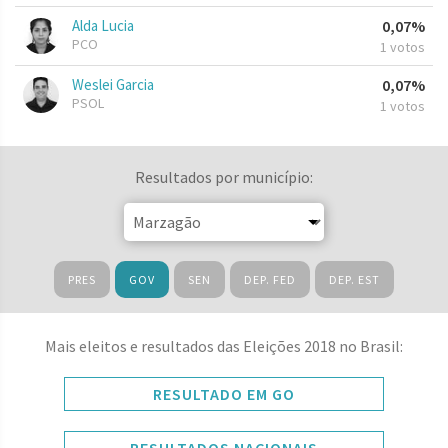
Alda Lucia
0,07%
PCO
1 votos
Weslei Garcia
0,07%
PSOL
1 votos
Resultados por município:
PRES
GOV
SEN
DEP. FED
DEP. EST
Mais eleitos e resultados das Eleições 2018 no Brasil:
RESULTADO EM GO