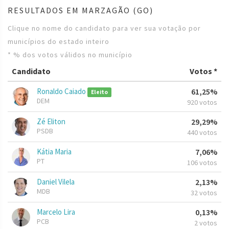
RESULTADOS EM MARZAGÃO (GO)
Clique no nome do candidato para ver sua votação por
municípios do estado inteiro
* % dos votos válidos no município
Candidato
Votos *
Ronaldo Caiado
61,25%
Eleito
DEM
920 votos
Zé Eliton
29,29%
PSDB
440 votos
Kátia Maria
7,06%
PT
106 votos
Daniel Vilela
2,13%
MDB
32 votos
Marcelo Lira
0,13%
PCB
2 votos