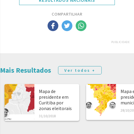
RESULTADOS NACIONAIS
COMPARTILHAR
PUBLICIDADE
Mais Resultados
Ver todos +
Mapa de
Mapa e
presidente em
presid
Curitiba por
municíp
zonas eleitorais
28/10/20
31/10/2018