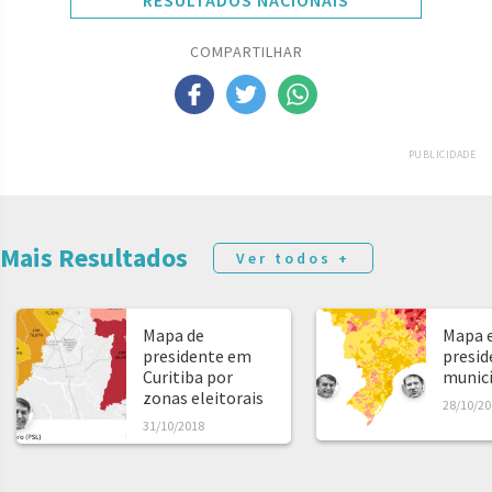
RESULTADOS NACIONAIS
COMPARTILHAR
PUBLICIDADE
Mais Resultados
Ver todos +
Mapa de
Mapa e
presidente em
presid
Curitiba por
municíp
zonas eleitorais
28/10/20
31/10/2018