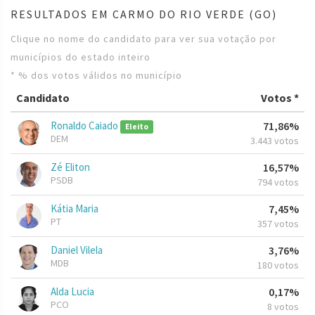
RESULTADOS EM CARMO DO RIO VERDE (GO)
Clique no nome do candidato para ver sua votação por
municípios do estado inteiro
* % dos votos válidos no município
Candidato
Votos *
Ronaldo Caiado
71,86%
Eleito
DEM
3.443 votos
Zé Eliton
16,57%
PSDB
794 votos
Kátia Maria
7,45%
PT
357 votos
Daniel Vilela
3,76%
MDB
180 votos
Alda Lucia
0,17%
PCO
8 votos