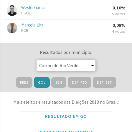
Weslei Garcia
0,10%
PSOL
5 votos
Marcelo Lira
0,08%
PCB
4 votos
Resultados por município:
PRES
GOV
SEN
DEP. FED
DEP. EST
Mais eleitos e resultados das Eleições 2018 no Brasil:
RESULTADO EM GO