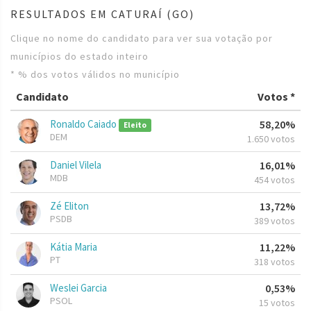
RESULTADOS EM CATURAÍ (GO)
Clique no nome do candidato para ver sua votação por
municípios do estado inteiro
* % dos votos válidos no município
Candidato
Votos *
Ronaldo Caiado
58,20%
Eleito
DEM
1.650 votos
Daniel Vilela
16,01%
MDB
454 votos
Zé Eliton
13,72%
PSDB
389 votos
Kátia Maria
11,22%
PT
318 votos
Weslei Garcia
0,53%
PSOL
15 votos