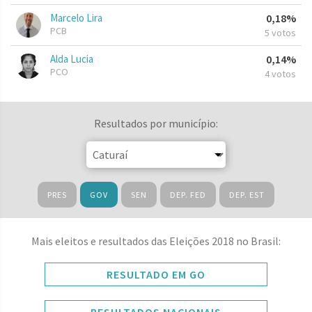
Marcelo Lira
0,18%
PCB
5 votos
Alda Lucia
0,14%
PCO
4 votos
Resultados por município:
PRES
GOV
SEN
DEP. FED
DEP. EST
Mais eleitos e resultados das Eleições 2018 no Brasil:
RESULTADO EM GO