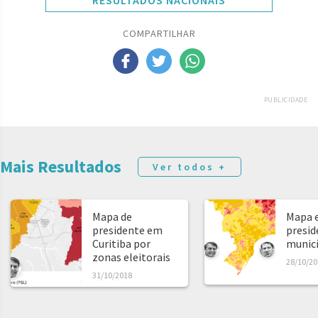
RESULTADOS NACIONAIS
COMPARTILHAR
PUBLICIDADE
Mais Resultados
Ver todos +
Mapa de
Mapa e
presidente em
presid
Curitiba por
municíp
zonas eleitorais
28/10/20
31/10/2018