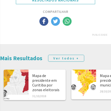
RESULTADOS NACIONAIS
COMPARTILHAR
PUBLICIDADE
Mais Resultados
Ver todos +
Mapa de
Mapa e
presidente em
presid
Curitiba por
municíp
zonas eleitorais
28/10/20
31/10/2018