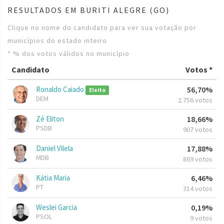
RESULTADOS EM BURITI ALEGRE (GO)
Clique no nome do candidato para ver sua votação por
municípios do estado inteiro
* % dos votos válidos no município
Candidato
Votos *
Ronaldo Caiado
56,70%
Eleito
DEM
2.756 votos
Zé Eliton
18,66%
PSDB
907 votos
Daniel Vilela
17,88%
MDB
869 votos
Kátia Maria
6,46%
PT
314 votos
Weslei Garcia
0,19%
PSOL
9 votos