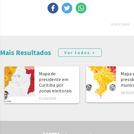
PUBLICIDADE
Mais Resultados
Ver todos +
Mapa de
Mapa e
presidente em
presid
Curitiba por
municíp
zonas eleitorais
28/10/20
31/10/2018