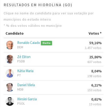
RESULTADOS EM HIDROLINA (GO)
Clique no nome do candidato para ver sua votação por
municípios do estado inteiro
* % dos votos válidos no município
Candidato
Votos *
Ronaldo Caiado
59,16%
Eleito
DEM
1.457 votos
Zé Eliton
25,86%
PSDB
637 votos
Kátia Maria
8,04%
PT
198 votos
Daniel Vilela
6,21%
MDB
153 votos
Weslei Garcia
0,61%
PSOL
15 votos