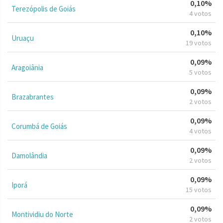
0,10%
Terezópolis de Goiás
4 votos
0,10%
Uruaçu
19 votos
0,09%
Aragoiânia
5 votos
0,09%
Brazabrantes
2 votos
0,09%
Corumbá de Goiás
4 votos
0,09%
Damolândia
2 votos
0,09%
Iporá
15 votos
0,09%
Montividiu do Norte
2 votos