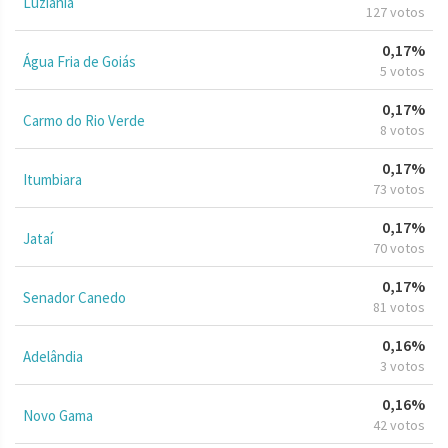
Luziânia
127 votos
0,17%
Água Fria de Goiás
5 votos
0,17%
Carmo do Rio Verde
8 votos
0,17%
Itumbiara
73 votos
0,17%
Jataí
70 votos
0,17%
Senador Canedo
81 votos
0,16%
Adelândia
3 votos
0,16%
Novo Gama
42 votos