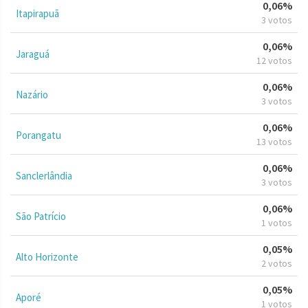
0,06%
Itapirapuã
3 votos
0,06%
Jaraguá
12 votos
0,06%
Nazário
3 votos
0,06%
Porangatu
13 votos
0,06%
Sanclerlândia
3 votos
0,06%
São Patrício
1 votos
0,05%
Alto Horizonte
2 votos
0,05%
Aporé
1 votos