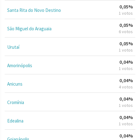
0,05%
Santa Rita do Novo Destino
1 votos
0,05%
São Miguel do Araguaia
6 votos
0,05%
Urutaí
1 votos
0,04%
Amorinópolis
1 votos
0,04%
Anicuns
4 votos
0,04%
Cromínia
1 votos
0,04%
Edealina
1 votos
0,04%
Goianápolis