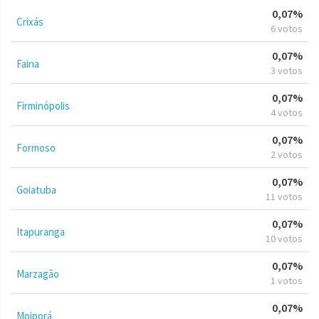
0,07%
Crixás
6 votos
0,07%
Faina
3 votos
0,07%
Firminópolis
4 votos
0,07%
Formoso
2 votos
0,07%
Goiatuba
11 votos
0,07%
Itapuranga
10 votos
0,07%
Marzagão
1 votos
0,07%
Moiporá