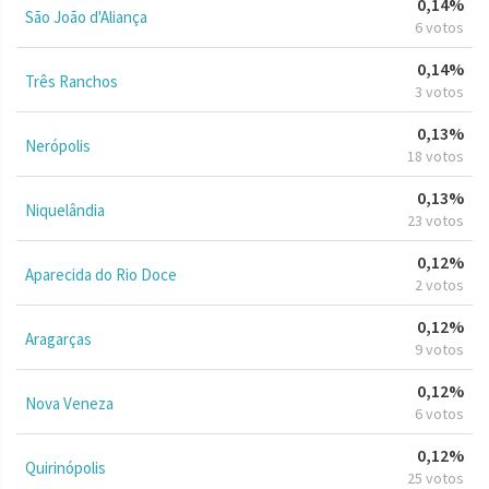
0,14%
São João d'Aliança
6 votos
0,14%
Três Ranchos
3 votos
0,13%
Nerópolis
18 votos
0,13%
Niquelândia
23 votos
0,12%
Aparecida do Rio Doce
2 votos
0,12%
Aragarças
9 votos
0,12%
Nova Veneza
6 votos
0,12%
Quirinópolis
25 votos