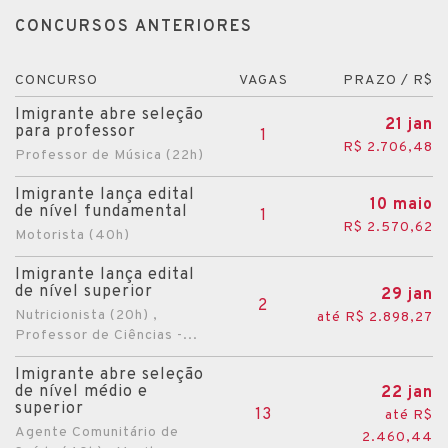
CONCURSOS ANTERIORES
CONCURSO
VAGAS
PRAZO / R$
Imigrante abre seleção
21 jan
para professor
1
R$ 2.706,48
Professor de Música (22h)
Imigrante lança edital
10 maio
de nível fundamental
1
R$ 2.570,62
Motorista (40h)
Imigrante lança edital
de nível superior
29 jan
2
Nutricionista (20h) ,
até R$ 2.898,27
Professor de Ciências -...
Imigrante abre seleção
de nível médio e
22 jan
superior
13
até R$
Agente Comunitário de
2.460,44