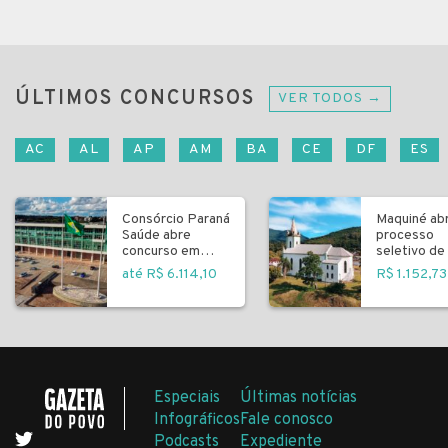
ÚLTIMOS CONCURSOS
VER TODOS →
AC
AL
AP
AM
BA
CE
DF
ES
Consórcio Paraná
Maquiné ab
Saúde abre
processo
concurso em
seletivo de 
Curitiba
fundamenta
até R$ 6.114,10
R$ 1.152,73
Especiais
Últimas notícias
Infográficos
Fale conosco
Podcasts
Expediente