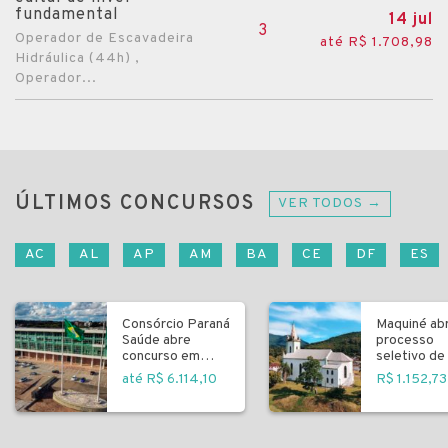
fundamental
14 jul
3
Operador de Escavadeira
até R$ 1.708,98
Hidráulica (44h) ,
Operador...
ÚLTIMOS CONCURSOS
VER TODOS →
AC
AL
AP
AM
BA
CE
DF
ES
Consórcio Paraná
Maquiné ab
Saúde abre
processo
concurso em
seletivo de 
Curitiba
fundamenta
até R$ 6.114,10
R$ 1.152,73