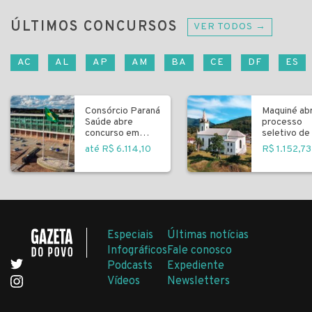
ÚLTIMOS CONCURSOS
VER TODOS →
AC
AL
AP
AM
BA
CE
DF
ES
Consórcio Paraná
Maquiné ab
Saúde abre
processo
concurso em
seletivo de 
Curitiba
fundamenta
até R$ 6.114,10
R$ 1.152,73
Especiais
Últimas notícias
Infográficos
Fale conosco
Podcasts
Expediente
Vídeos
Newsletters