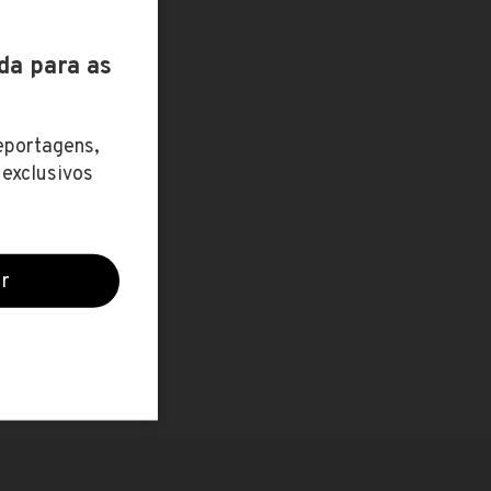
ZO / R$
22 abr
3.339,87
17 jun
 1.988,39
20 maio
até R$
3.247,32