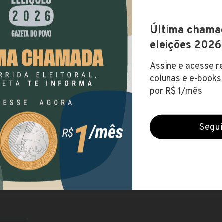
RSOS ANTERIORES
RSO
VAGAS
PRA
a abre seleção de nível médio
1
o
R$ 
ma abre concurso de nível médio e
r
1
e de Consultório Dentário (40h) ,
até R$
r...
ma abre concurso para cargos
s
11
dministrativo (40h) , Agente
1
ivo (Câmara...