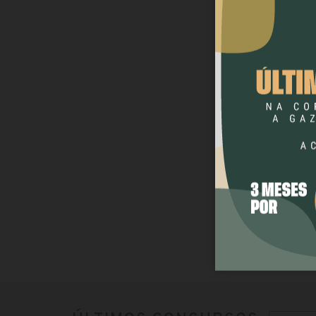
CONCU
CONCU
Paveram
Mecânic
Pavera
superio
Atendent
Professo
Pavera
efetivo
Agente A
Legislat