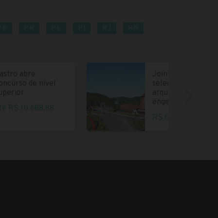
PB
PR
PE
PI
RJ
RN
astro abre
Joinville abre
oncurso de nível
seleção para
uperior
arquitetos e
engenheiros
té R$ 10.688,88
R$ 6.004,35