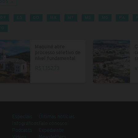
DOS →
DF
ES
GO
MA
MT
MS
MG
PA
TO
Maquiné abre
C
processo seletivo de
c
nível fundamental
s
R$ 1.152,73
a
Especiais
Últimas notícias
Infográficos
Fale conosco
Podcasts
Expediente
Vídeos
Newsletters