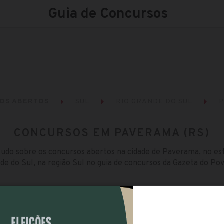
Guia de Concursos
OS ABERTOS
SUL
RIO GRANDE DO SUL
CONCURSOS EM PAVERAMA (RS)
tudo sobre os concursos abertos na cidade de Paverama, no es
de do Sul, na região Sul no guia de concursos da Gazeta do Pov