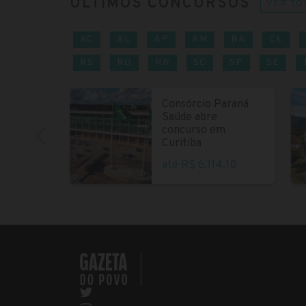
ÚLTIMOS CONCURSOS
VER TO
AC
AL
AP
AM
BA
CE
RS
RO
RR
SC
SP
SE
Consórcio Paraná
Saúde abre
concurso em
Curitiba
até R$ 6.114,10