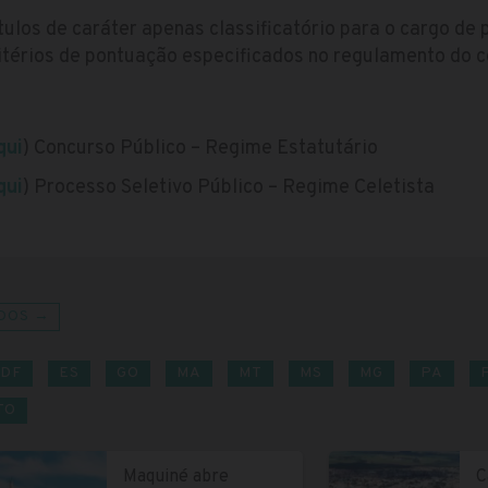
ítulos de caráter apenas classificatório para o cargo de
itérios de pontuação especificados no regulamento do 
qui
) Concurso Público – Regime Estatutário
qui
) Processo Seletivo Público – Regime Celetista
DOS →
DF
ES
GO
MA
MT
MS
MG
PA
TO
Maquiné abre
C