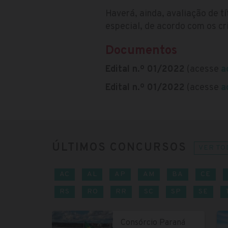
Haverá, ainda, avaliação de t
especial, de acordo com os cr
Documentos
Edital n.º 01/2022
(acesse
a
Edital n.º 01/2022
(acesse
a
ÚLTIMOS CONCURSOS
VER TO
AC
AL
AP
AM
BA
CE
RS
RO
RR
SC
SP
SE
Consórcio Paraná