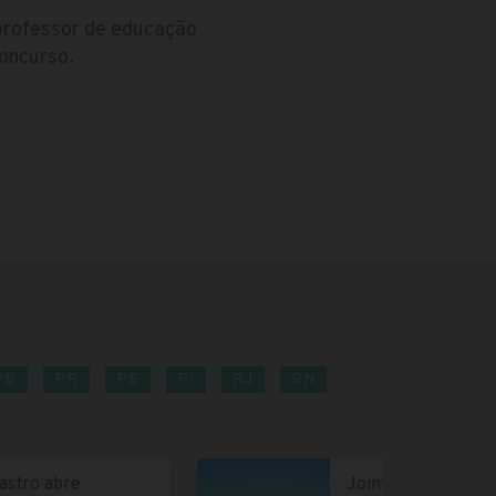
 professor de educação
concurso.
PB
PR
PE
PI
RJ
RN
astro abre
Joinville abre