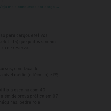
Veja mais concursos por cargo
→
rso para cargos efetivos
 celetista) que juntos somam
tro de reserva.
cursos, com taxa de
a nível médio (e técnico) e R$
últipla escolha com 40
, além de prova prática em
07
máquinas, pedreiro e