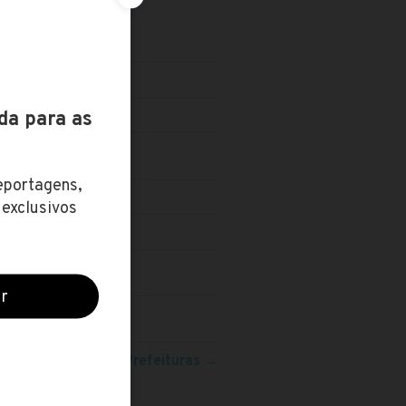
VEL TÉCNICO
eja mais concursos:
Prefeituras
→