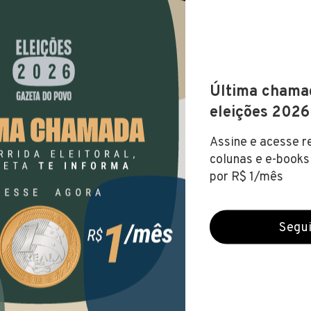
a de Tucunduva (RS)
s (19 out 2022)
FUNDAMENTAL
NÍVEL MÉDIO
NÍVEL SUPERIOR
NÍ
te
.979,96
RIO GRANDE DO SUL
DUVA
V