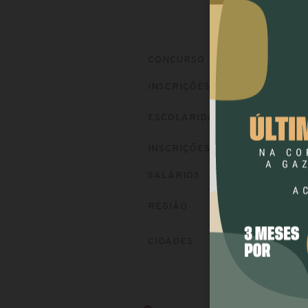
Prefeitur
CONCURSO
Encerrada
INSCRIÇÕES
ESCOLARIDADE
NÍVEL 
Visite o si
INSCRIÇÕES
até R$ 15
SALÁRIOS
REGIÃO
SUL
CIDADES
TUCUN