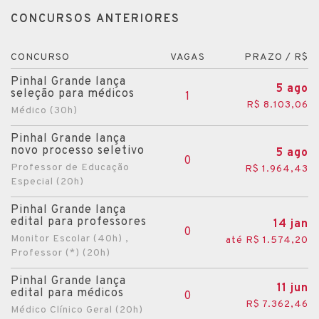
CONCURSOS ANTERIORES
CONCURSO
VAGAS
PRAZO / R$
Pinhal Grande lança
5 ago
seleção para médicos
1
R$ 8.103,06
Médico (30h)
Pinhal Grande lança
novo processo seletivo
5 ago
0
Professor de Educação
R$ 1.964,43
Especial (20h)
Pinhal Grande lança
edital para professores
14 jan
0
Monitor Escolar (40h) ,
até R$ 1.574,20
Professor (*) (20h)
Pinhal Grande lança
11 jun
edital para médicos
0
R$ 7.362,46
Médico Clínico Geral (20h)