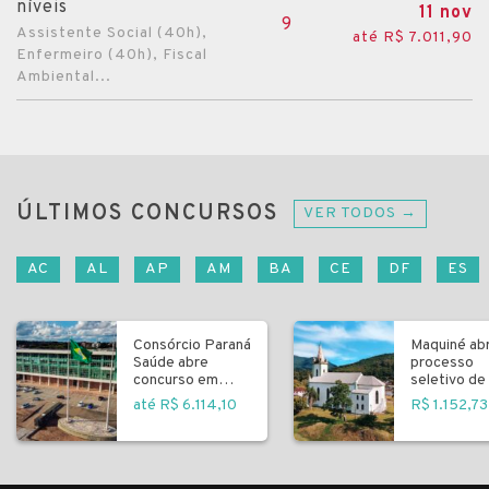
níveis
11 nov
9
Assistente Social (40h),
até R$ 7.011,90
Enfermeiro (40h), Fiscal
Ambiental...
ÚLTIMOS CONCURSOS
VER TODOS →
AC
AL
AP
AM
BA
CE
DF
ES
Consórcio Paraná
Maquiné ab
Saúde abre
processo
concurso em
seletivo de 
Curitiba
fundamenta
até R$ 6.114,10
R$ 1.152,73