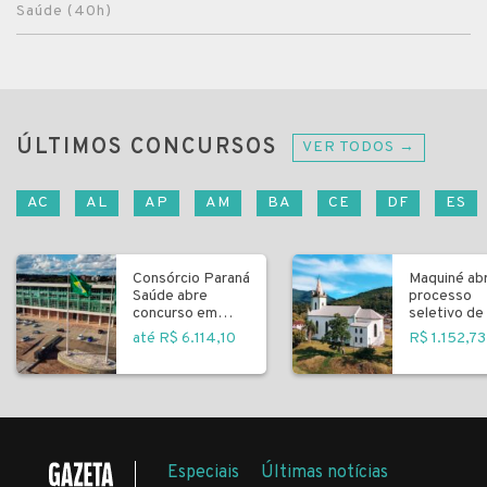
Saúde (40h)
ÚLTIMOS CONCURSOS
VER TODOS →
AC
AL
AP
AM
BA
CE
DF
ES
Consórcio Paraná
Maquiné ab
Saúde abre
processo
concurso em
seletivo de 
Curitiba
fundamenta
até R$ 6.114,10
R$ 1.152,73
Especiais
Últimas notícias