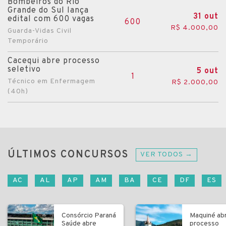
Bombeiros do Rio
Grande do Sul lança
31 out
edital com 600 vagas
600
R$ 4.000,00
Guarda-Vidas Civil
Temporário
Cacequi abre processo
seletivo
5 out
1
Técnico em Enfermagem
R$ 2.000,00
(40h)
ÚLTIMOS CONCURSOS
VER TODOS →
AC
AL
AP
AM
BA
CE
DF
ES
Consórcio Paraná
Maquiné ab
Saúde abre
processo