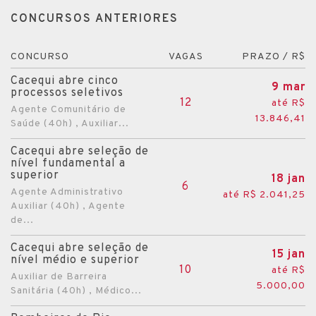
CONCURSOS ANTERIORES
CONCURSO
VAGAS
PRAZO / R$
Cacequi abre cinco
9 mar
processos seletivos
12
até R$
Agente Comunitário de
13.846,41
Saúde (40h) , Auxiliar...
Cacequi abre seleção de
nível fundamental a
superior
18 jan
6
Agente Administrativo
até R$ 2.041,25
Auxiliar (40h) , Agente
de...
Cacequi abre seleção de
15 jan
nível médio e superior
10
até R$
Auxiliar de Barreira
5.000,00
Sanitária (40h) , Médico...