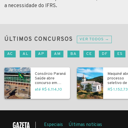
a necessidade do IFRS.
ÚLTIMOS CONCURSOS
VER TODOS →
AC
AL
AP
AM
BA
CE
DF
ES
Consórcio Paraná
Maquiné ab
Saúde abre
processo
concurso em
seletivo de 
Curitiba
fundamenta
até R$ 6.114,10
R$ 1.152,73
Especiais
Últimas notícias