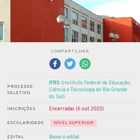
COMPARTILHAR
IFRS
(Instituto Federal de Educação,
PROCESSO
Ciência e Tecnologia do Rio Grande
SELETIVO
do Sul)
Encerradas (6 out 2022)
INSCRIÇÕES
ESCOLARIDADE
NÍVEL SUPERIOR
Baixe o edital
EDITAL