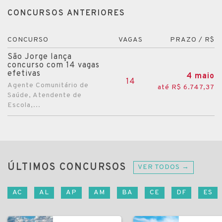
CONCURSOS ANTERIORES
CONCURSO
VAGAS
PRAZO / R$
São Jorge lança
concurso com 14 vagas
efetivas
4 maio
14
Agente Comunitário de
até R$ 6.747,37
Saúde, Atendente de
Escola,...
ÚLTIMOS CONCURSOS
VER TODOS →
AC
AL
AP
AM
BA
CE
DF
ES