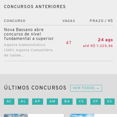
CONCURSOS ANTERIORES
CONCURSO
VAGAS
PRAZO / R$
Nova Bassano abre
concurso de nível
fundamental a superior
24 ago
47
Agente Administrativo
até R$ 7.325,96
(36h), Agente Comunitário
de Saúde...
ÚLTIMOS CONCURSOS
VER TODOS →
AC
AL
AP
AM
BA
CE
DF
ES