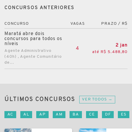
CONCURSOS ANTERIORES
CONCURSO
VAGAS
PRAZO / R$
Maratá abre dois
concursos para todos os
níveis
2 jan
4
Agente Administrativo
até R$ 5.488,80
(40h) , Agente Comunitário
de...
ÚLTIMOS CONCURSOS
VER TODOS →
AC
AL
AP
AM
BA
CE
DF
ES