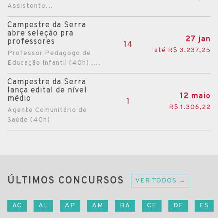
Assistente...
Campestre da Serra
abre seleção pra
27 jan
professores
14
até R$ 3.237,25
Professor Pedagogo de
Educação Infantil (40h) ,...
Campestre da Serra
lança edital de nível
12 maio
médio
1
R$ 1.306,22
Agente Comunitário de
Saúde (40h)
ÚLTIMOS CONCURSOS
VER TODOS →
AC
AL
AP
AM
BA
CE
DF
ES