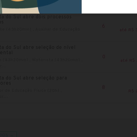
.
ta do Sul abre dois processos
os
6
e (43h20min) , Auxiliar de Educação
até R$ 
ta do Sul abre seleção de nível
ental
0
 (43h20min) , Motorista (43h20min) ,
até R$ 
...
ta do Sul abre seleção para
sores
8
r de Educação Física (20h) ,
R$ 
r...
DOS →