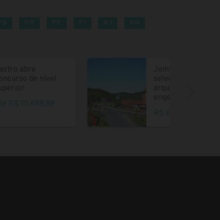
PB
PR
PE
PI
RJ
RN
astro abre
Joinville abre
oncurso de nível
seleção para
uperior
arquitetos e
engenheiros
té R$ 10.688,88
R$ 6.004,35