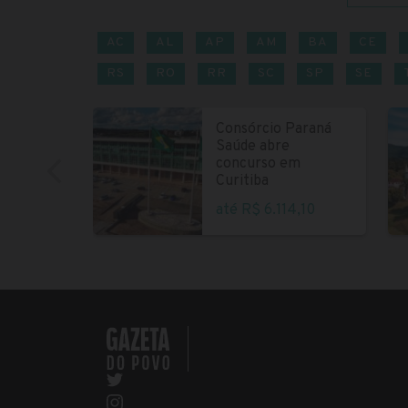
AC
AL
AP
AM
BA
CE
RS
RO
RR
SC
SP
SE
Consórcio Paraná
Saúde abre
concurso em
Curitiba
até R$ 6.114,10