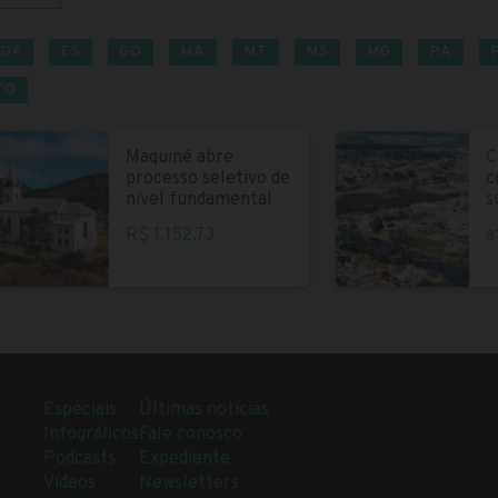
DF
ES
GO
MA
MT
MS
MG
PA
TO
Maquiné abre
C
processo seletivo de
c
nível fundamental
s
R$ 1.152,73
a
Especiais
Últimas notícias
Infográficos
Fale conosco
Podcasts
Expediente
Vídeos
Newsletters