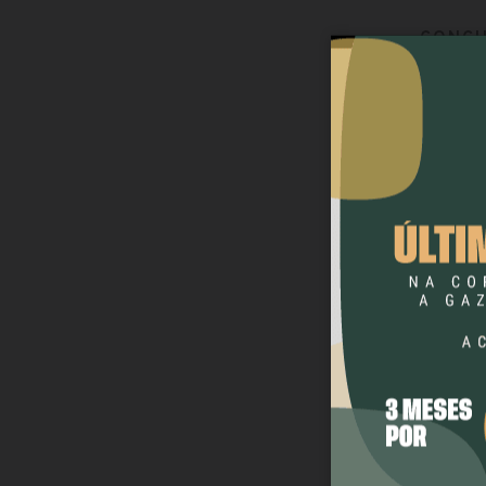
CONCU
CONCU
Boa Vis
fundam
Atenden
, Motoris
Boa Vis
fundam
Merende
Boa Vis
cargos 
Agente A
de...
Boa Vis
superio
Nutricio