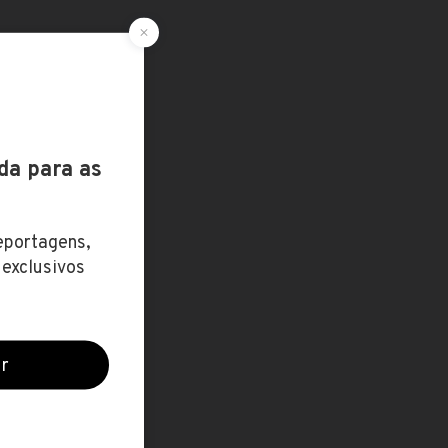
ZO / R$
8 jul
3.022,60
1 jul
1.622,37
12 abr
 5.571,31
13 dez
2.740,03