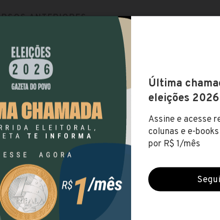
RSOS ANTERIORES
RSO
VAGAS
PRA
ta do Sul lança concurso de nível
ental
6
te (43h20min) , Merendeiro (43h20min)
até R$ 
ta...
ta do Sul lança edital de nível
ental
1
R$ 
iro (43h20)
ta do Sul abre concurso para
efetivos
15
dministrativo Auxiliar (40h) , Auxiliar
até R$
ta do Sul lança concurso de nível
r
9
nista (16h) , Professor da Educação
até R$ 