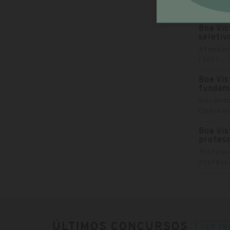
Básica..
Boa Vis
seletiv
Atendent
(30h)...
Boa Vis
fundam
Mecânico
Operador
Boa Vis
profes
Professo
Professo
ÚLTIMOS CONCURSOS
VER TO