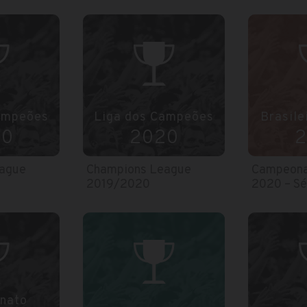
ampeões
Liga dos Campeões
Brasile
20
2020
2
ague
Champions League
Campeonat
2019/2020
2020 – Sé
nato