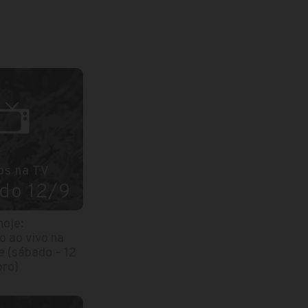
os na TV
do 12/9
hoje:
o ao vivo na
e (sábado – 12
ro)