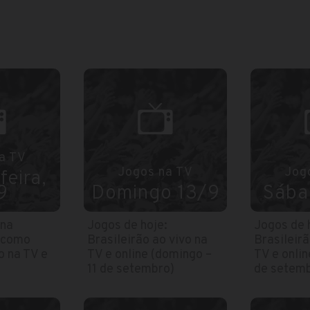
a TV
Jogos na TV
Jog
feira,
9
Domingo 13/9
Sába
 na
Jogos de hoje:
Jogos de 
 como
Brasileirão ao vivo na
Brasileirã
o na TV e
TV e online (domingo –
TV e onlin
11 de setembro)
de setemb