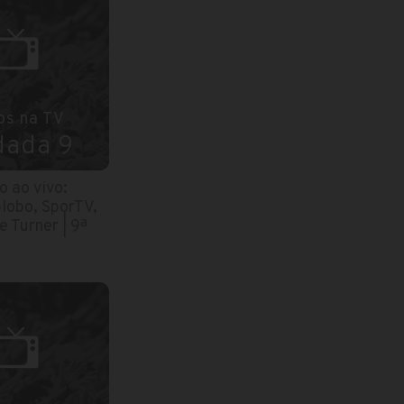
os na TV
dada 9
o ao vivo:
Globo, SporTV,
 Turner | 9ª