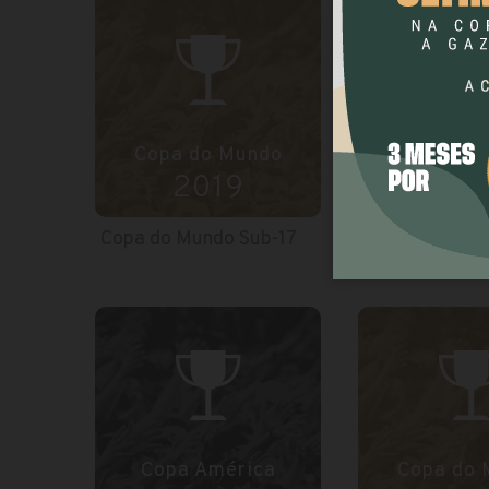
Copa do Mundo
Liberta
2019
201
Copa do Mundo Sub-17
Libertadores 
Copa América
Copa do 