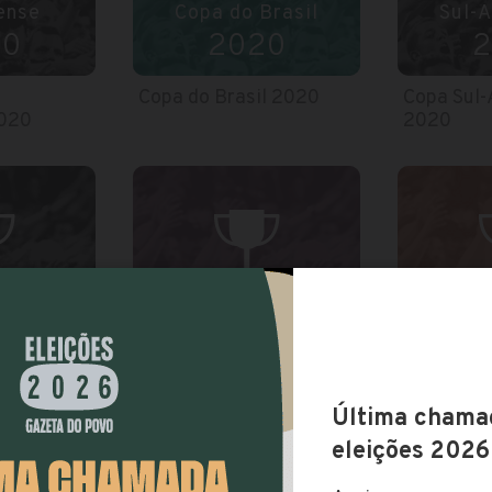
ense
Copa do Brasil
Sul-
20
2020
2
Copa do Brasil 2020
Copa Sul
2020
2020
 Clubes
Brasileirão Série A
Brasile
9
2019
ubes 2019
Campeonato Brasileiro
Campeonat
2019 – Série A
2019 – Sé