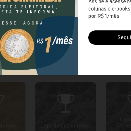
dores
Sul-Americana
Copa 
9
2019
2019
Copa Sul-Americana
Copa do B
2019
Cam
Mundo
Liga dos Campeões
Pa