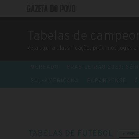
Tabelas de campeon
Veja aqui a classificação, próximos jogos e
MERCADO
BRASILEIRÃO 2020: SÉRI
SUL-AMERICANA
PARANAENSE
C
TABELAS DE FUTEBOL
+ VER 