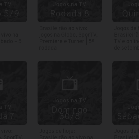
a TV
Jogos na TV
Jog
 5/9
Rodada 8
Qui
:
Brasileirão ao vivo:
Jogos de 
 vivo na
jogos na Globo, SporTV,
Brasileirã
ábado – 5
Premiere e Turner | 8ª
TV e onlin
rodada
de setemb
Jogos na TV
a TV
Jog
Domingo
a 7
30/8
Sába
 vivo:
Jogos de hoje:
Jogos de 
o, SporTV,
Brasileirão ao vivo na
Brasileirã