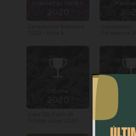
Brasileirão Série A
Parana
2020
20
Campeonato Brasileiro
Campeonato
2020 – Série A
Paranaense 
Copinha
Mundial de
2020
201
Copa São Paulo de
Mundial de Cl
Futebol Júnior 2020