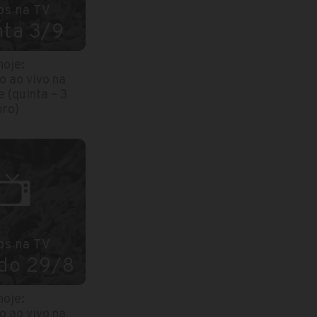
os na TV
nta 3/9
hoje:
o ao vivo na
e (quinta – 3
ro)
os na TV
do 29/8
hoje:
o ao vivo na