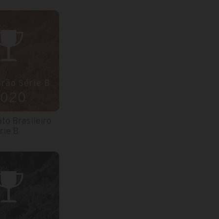
irão Série B
020
o Brasileiro
rie B