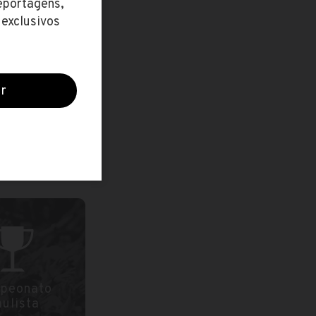
do Brasil
2019
rasil 2019
peonato
ulista