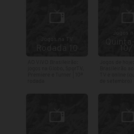
Jogos n
Jogos na TV
Quinta-
Rodada 10
10/
AO VIVO Brasileirão:
Jogos de hoje
jogos na Globo, SporTV,
Brasileirão ao
Premiere e Turner | 10ª
TV e online (qu
rodada
de setembro)