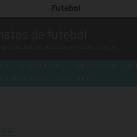
Futebol
atos de futebol
 resultados atualizados dos principais torneios
E A
COPA DO BRASIL
LIBERTADORES
CAR
ALENDÁRIO 2020
JOGOS NA TV
TODAS