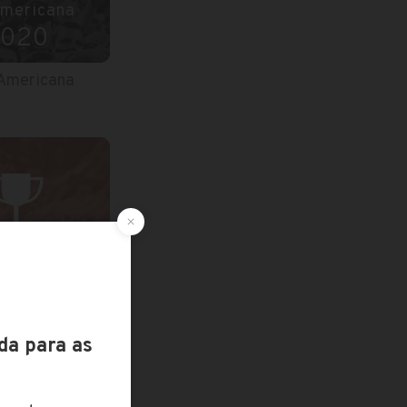
Americana
020
-Americana
irão Série B
2019
o Brasileiro
rie B