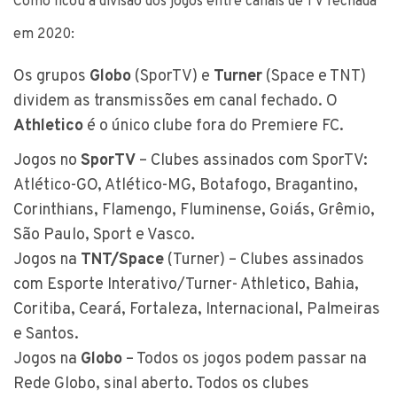
Como ficou a divisão dos jogos entre canais de TV fechada
em 2020:
Os grupos
Globo
(SporTV) e
Turner
(Space e TNT)
dividem as transmissões em canal fechado. O
Athletico
é o único clube fora do Premiere FC.
Jogos no
SporTV
– Clubes assinados com SporTV:
Atlético-GO, Atlético-MG, Botafogo, Bragantino,
Corinthians, Flamengo, Fluminense, Goiás, Grêmio,
São Paulo, Sport e Vasco.
Jogos na
TNT/Space
(Turner) – Clubes assinados
com Esporte Interativo/Turner- Athletico, Bahia,
Coritiba, Ceará, Fortaleza, Internacional, Palmeiras
e Santos.
Jogos na
Globo
– Todos os jogos podem passar na
Rede Globo, sinal aberto. Todos os clubes