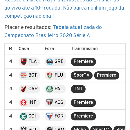
Acesse o link com as transmissões do Brasileirão
ao vivo até a 10ª rodada. Não parca nenhum jogo da
competição nacional!
Placar e resultados:
Tabela atualizada do
Campeonato Brasileiro 2020 Série A
R
Casa
Fora
Transmissão
4
FLA
GRE
Premiere
4
BGT
FLU
SporTV
Premiere
4
CAP
PAL
TNT
4
INT
ACG
Premiere
4
GOI
FOR
Premiere