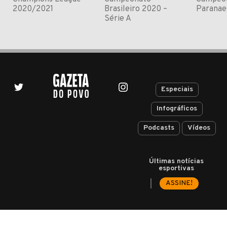
2020/2021
Brasileiro 2020 –
Paranae
Série A
Especiais
Infográficos
Podcasts
Vídeos
Últimas notícias
esportivas
ASSINE!