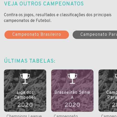
VEJA OUTROS CAMPEONATOS
Confira os jogos, resultados e classificações dos principais
campeonatos de Futebol.
Campeonato Brasileiro
Campeonato Par
ÚLTIMAS TABELAS:
Liga dos
Brasileirão Série
Camp
Campeões
A
Par
2020
2020
2
Champions League
Campeonato
Campeo