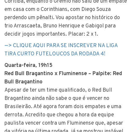
Coritiba, enquanto o Grêmio não saiu de um empate
em casa com o Corinthians, com Diego Souza
perdendo um pênalti. Vou apostar no histórico do
trio Arrascaeta, Bruno Henrique e Gabigol para
decidir jogos importantes. Placar: 2 x 1.
—> CLIQUE AQUI PARA SE INSCREVER NA LIGA
TIRA CURTO FUTELOUCOS DA RODADA 4!
Quarta-feira, 19h15
Red Bull Bragantino x Fluminense – Palpite: Red
Bull Bragantino
Apesar de ter um time qualificado, o Red Bull
Bragantino ainda não sabe o que é vencer no
Brasileirão. Até agora foram dois empates e uma
derrota. Acredito que chegou a hora da equipe
paulista vencer contra um Fluminense que, apesar
da vitória na última rodada, já se mostrou instável