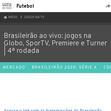
Futebol
INÍCIO
JOGOS NA TV
Brasileirão ao vivo: jogos na
Globo, SporTV, Premiere e Turner
| 4ª rodada
MERCADO
BRASILEIRÃO 2020: SÉRIE A
CO