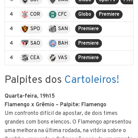
4
BOT
CAM
Globo
SporTV
Premi
4
COR
CFC
Globo
Premiere
4
SPO
SAN
Premiere
4
SAO
BAH
Premiere
4
CEA
VAS
Premiere
Palpites dos
Cartoleiros!
Quarta-feira, 19h15
Flamengo x Grêmio – Palpite: Flamengo
Um confronto difícil de apostar, de dois times
grandes com bons elencos. O Flamengo apresentou
uma melhora na última rodada, na vitória sobre o