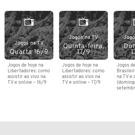
Jogos na TV
Jogo
Jogos na TV
Quinta-feira,
Do
Quarta 16/9
17/9
1
Jogos de hoje na
Jogos de hoje na
Jogos de
Libertadores: como
Libertadores: como
Brasilei
assistir ao vivo na
assistir ao vivo na
na TV e 
TV e online – 16/9
TV e online – 17/9
(domingo
setembr