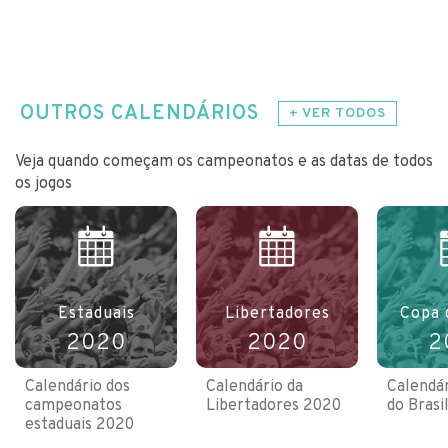
OUTROS CALENDÁRIOS
+ VER TODOS
Veja quando começam os campeonatos e as datas de todos
os jogos
Estaduais
Libertadores
Copa 
2020
2020
2
Calendário dos
Calendário da
Calendár
campeonatos
Libertadores 2020
do Brasi
estaduais 2020