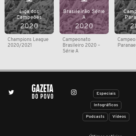
Liga dos
Brasileirão Série
Camp
Campeões
A
Par
2020
2020
2
Champions League
Campeonato
Campeo
2020/2021
Brasileiro 2020 –
Paranae
Série A
Especiais
Infográficos
Podcasts
Vídeos