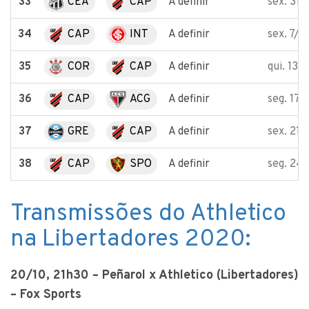
33
CEA
CAP
A definir
sex. 31/
34
CAP
INT
A definir
sex. 7/2
35
COR
CAP
A definir
qui. 13/
36
CAP
ACG
A definir
seg. 17
37
GRE
CAP
A definir
sex. 21
38
CAP
SPO
A definir
seg. 24
Transmissões do Athletico
na Libertadores 2020:
20/10, 21h30 – Peñarol x Athletico (Libertadores)
– Fox Sports