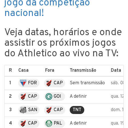
jogo da competição
nacional!
Veja datas, horários e onde
assistir os próximos jogos
do Athletico ao vivo na TV:
R
Casa
Fora
Transmissão
Data
1
FOR
CAP
Sem transmissão
sáb. 08
2
CAP
GOI
A definir
qua. 12
3
SAN
CAP
TNT
dom. 16
4
CAP
PAL
A definir
qua. 19