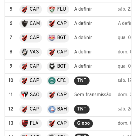
5
CAP
FLU
A definir
sáb. 22
6
CAM
CAP
A definir
A definir
7
CAP
BGT
A definir
qua. 02
8
VAS
CAP
A definir
dom. 0
9
CAP
BOT
A definir
qua. 09
10
CAP
CFC
TNT
sáb. 12
11
SAO
CAP
Sem transmissão
dom. 2
12
CAP
BAH
TNT
sáb. 26
13
FLA
CAP
Globo
dom. 0