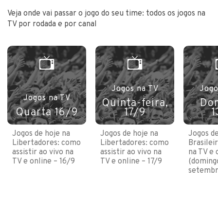
Veja onde vai passar o jogo do seu time: todos os jogos na
TV por rodada e por canal
Jogos na TV
Jogo
Jogos na TV
Quinta-feira,
Do
Quarta 16/9
17/9
1
Jogos de hoje na
Jogos de hoje na
Jogos de
Libertadores: como
Libertadores: como
Brasilei
assistir ao vivo na
assistir ao vivo na
na TV e 
TV e online – 16/9
TV e online – 17/9
(domingo
setembr