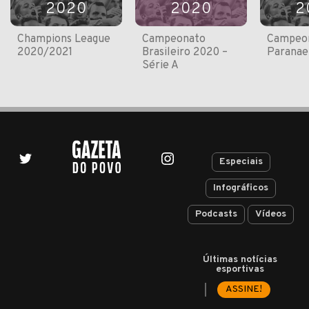
2020
2020
2
Champions League
Campeonato
Campeo
2020/2021
Brasileiro 2020 –
Paranae
Série A
Especiais
Infográficos
Podcasts
Vídeos
Últimas notícias
esportivas
ASSINE!