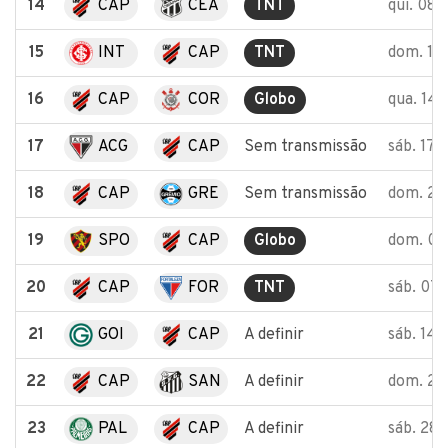
14
CAP
CEA
TNT
qui. 08
15
INT
CAP
TNT
dom. 11
16
CAP
COR
Globo
qua. 14
17
ACG
CAP
Sem transmissão
sáb. 17/
18
CAP
GRE
Sem transmissão
dom. 2
19
SPO
CAP
Globo
dom. 01
20
CAP
FOR
TNT
sáb. 07/
21
GOI
CAP
A definir
sáb. 14/
22
CAP
SAN
A definir
dom. 22
23
PAL
CAP
A definir
sáb. 28/