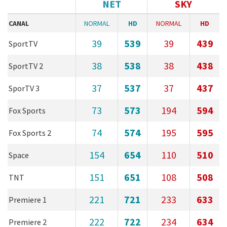
NET
SKY
CANAL
NORMAL
HD
NORMAL
HD
39
539
39
439
SportTV
38
538
38
438
SportTV 2
37
537
37
437
SporTV 3
73
573
194
594
Fox Sports
74
574
195
595
Fox Sports 2
154
654
110
510
Space
151
651
108
508
TNT
221
721
233
633
Premiere 1
222
722
234
634
Premiere 2