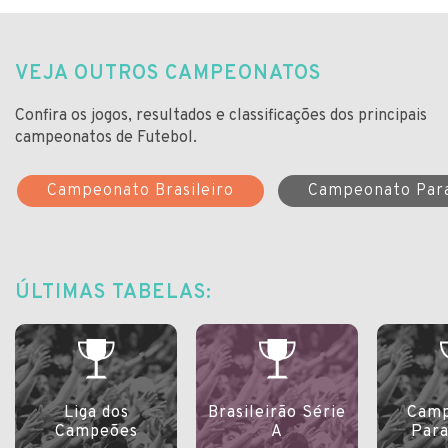
VEJA OUTROS CAMPEONATOS
Confira os jogos, resultados e classificações dos principais
campeonatos de Futebol.
Campeonato Brasileiro
Campeonato Par
ÚLTIMAS TABELAS:
Liga dos
Brasileirão Série
Camp
Campeões
A
Par