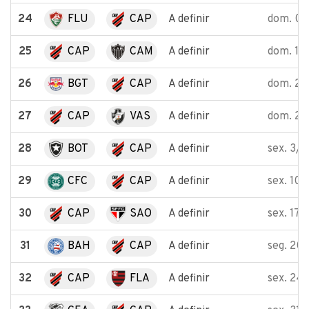
24
FLU
CAP
A definir
dom. 06
25
CAP
CAM
A definir
dom. 13
26
BGT
CAP
A definir
dom. 20
27
CAP
VAS
A definir
dom. 27
28
BOT
CAP
A definir
sex. 3/1
29
CFC
CAP
A definir
sex. 10/
30
CAP
SAO
A definir
sex. 17/
31
BAH
CAP
A definir
seg. 20
32
CAP
FLA
A definir
sex. 24