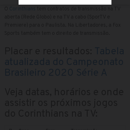
O
Corinthians
tem contratos de transmissão na TV
aberta (Rede Globo) e na TV a cabo (SporTV e
Premiere) para o Paulista. Na Libertadores, a Fox
Sports também tem o direito de transmissão.
Placar e resultados:
Tabela
atualizada do Campeonato
Brasileiro 2020 Série A
Veja datas, horários e onde
assistir os próximos jogos
do Corinthians na TV: