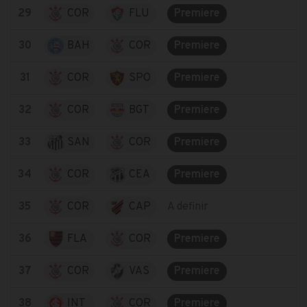
29
COR
FLU
Premiere
30
BAH
COR
Premiere
31
COR
SPO
Premiere
32
COR
BGT
Premiere
33
SAN
COR
Premiere
34
COR
CEA
Premiere
35
COR
CAP
A definir
36
FLA
COR
Premiere
37
COR
VAS
Premiere
38
INT
COR
Premiere