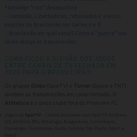
Flamengo “rico” desequilibra
– Campeão, Libertadores, rebaixados e acesso:
palpites do Brasileirão nas Séries A e B
– Brasileirão em qual canal? Como a “guerra” das
tevês atinge as transmissões
COMO FICOU A DIVISÃO DOS JOGOS
ENTRE CANAIS DE TV FECHADA EM
2020 PARA O BRASILEIRÃO:
Os grupos
Globo
(SporTV) e
Turner
(Space e TNT)
dividem as transmissões em canal fechado. O
Athletico
é o único clube fora do Premiere FC.
Jogos no
SporTV
– Clubes assinados com SporTV: Atlético-
GO, Atlético-MG, Botafogo, Bragantino, Corinthians,
Flamengo, Fluminense, Goiás, Grêmio, São Paulo, Sport e
Vasco.