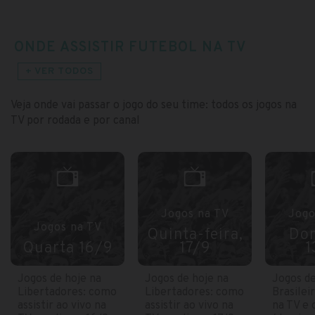
ONDE ASSISTIR FUTEBOL NA TV
+ VER TODOS
Veja onde vai passar o jogo do seu time: todos os jogos na
TV por rodada e por canal
Jogos na TV
Jogo
Jogos na TV
Quinta-feira,
Do
Quarta 16/9
17/9
1
Jogos de hoje na
Jogos de hoje na
Jogos de
Libertadores: como
Libertadores: como
Brasilei
assistir ao vivo na
assistir ao vivo na
na TV e 