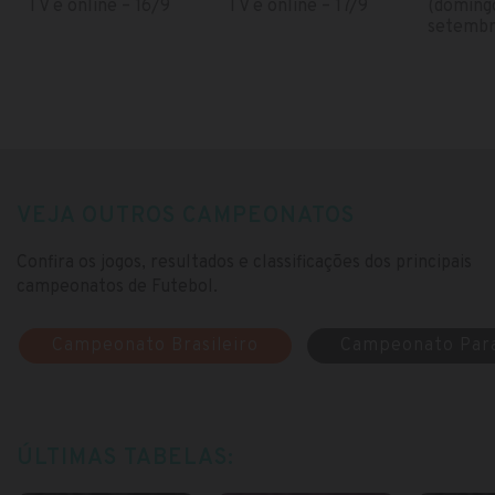
TV e online – 16/9
TV e online – 17/9
(domingo
setembr
VEJA OUTROS CAMPEONATOS
Confira os jogos, resultados e classificações dos principais
campeonatos de Futebol.
Campeonato Brasileiro
Campeonato Par
ÚLTIMAS TABELAS: