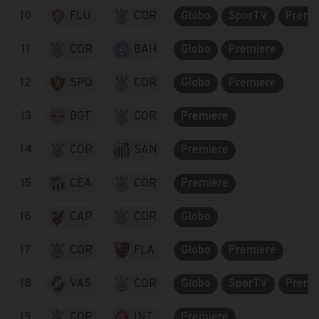
10
FLU
COR
Globo
SporTV
Premi
11
COR
BAH
Globo
Premiere
12
SPO
COR
Globo
Premiere
13
BGT
COR
Premiere
14
COR
SAN
Premiere
15
CEA
COR
Premiere
16
CAP
COR
Globo
17
COR
FLA
Globo
Premiere
18
VAS
COR
Globo
SporTV
Premi
19
COR
INT
Premiere