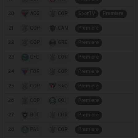
20
ACG
COR
SporTV
Premiere
21
COR
CAM
Premiere
22
COR
GRE
Premiere
23
CFC
COR
Premiere
24
FOR
COR
Premiere
25
COR
SAO
Premiere
26
COR
GOI
Premiere
27
BOT
COR
Premiere
28
PAL
COR
Premiere