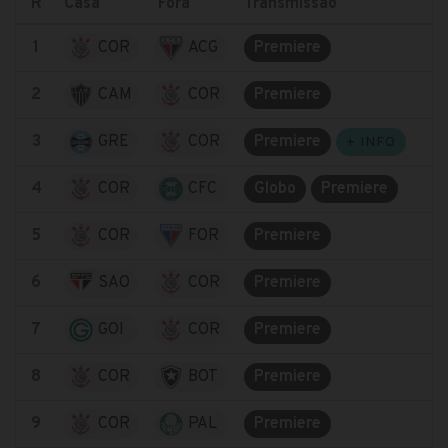
R
Casa
Fora
Transmissão
1
COR
ACG
Premiere
2
CAM
COR
Premiere
3
GRE
COR
Premiere
+ INFO
4
COR
CFC
Globo
Premiere
5
COR
FOR
Premiere
6
SAO
COR
Premiere
7
GOI
COR
Premiere
8
COR
BOT
Premiere
9
COR
PAL
Premiere