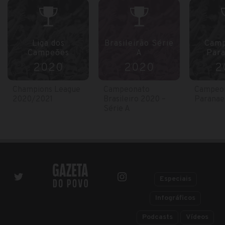
Liga dos
Brasileirão Série
Camp
Campeões
A
Par
2020
2020
2
Champions League
Campeonato
Campeo
2020/2021
Brasileiro 2020 –
Paranae
Série A
Especiais
Infográficos
Podcasts
Vídeos