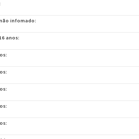
:
 não infomado:
16 anos:
os:
os:
os:
os:
os: