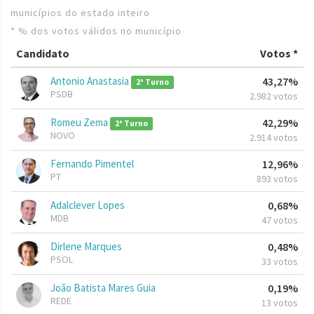
municípios do estado inteiro
* % dos votos válidos no município
Candidato
Votos *
Antonio Anastasia
43,27%
2º Turno
PSDB
2.982 votos
Romeu Zema
42,29%
2º Turno
NOVO
2.914 votos
Fernando Pimentel
12,96%
PT
893 votos
Adalclever Lopes
0,68%
MDB
47 votos
Dirlene Marques
0,48%
PSOL
33 votos
João Batista Mares Guia
0,19%
REDE
13 votos