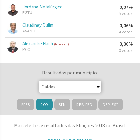
Jordano Metalúrgico
0,07%
PSTU
5 votos
Claudiney Dulim
0,06%
AVANTE
4 votos
Alexandre Flach
0,00%
(Indeferido)
PCO
0 votos
Resultados por município:
PRES
GOV
SEN
DEP. FED
DEP. EST
Mais eleitos e resultados das Eleições 2018 no Brasil: