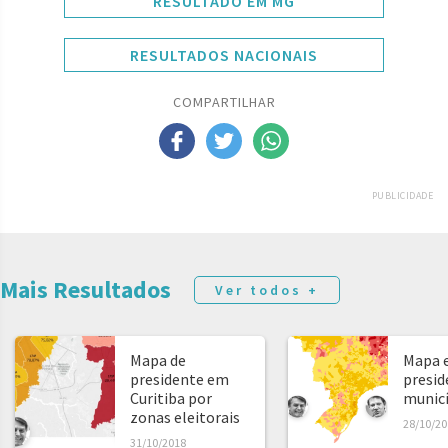
RESULTADO EM MG
RESULTADOS NACIONAIS
COMPARTILHAR
PUBLICIDADE
Mais Resultados
Ver todos +
Mapa de
Mapa e
presidente em
presid
Curitiba por
municíp
zonas eleitorais
28/10/20
31/10/2018