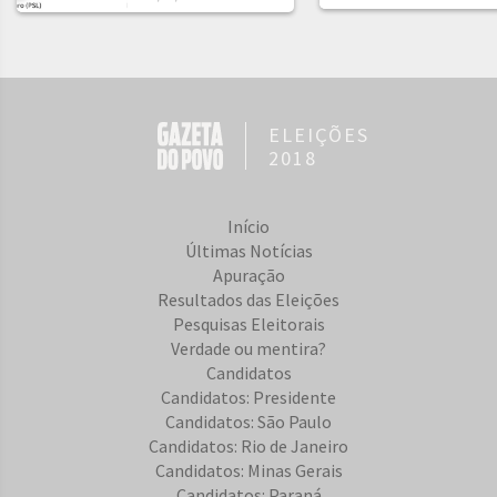
ELEIÇÕES
2018
Início
Últimas Notícias
Apuração
Resultados das Eleições
Pesquisas Eleitorais
Verdade ou mentira?
Candidatos
Candidatos: Presidente
Candidatos: São Paulo
Candidatos: Rio de Janeiro
Candidatos: Minas Gerais
Candidatos: Paraná