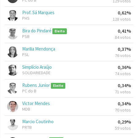
PC do B
129 votos
Prof. Sá Marques
0,62%
PHS
128 votos
Bira do Pindaré
0,41%
Eleito
PSB
84 votos
Marilia Mendonça
0,37%
PSL
76 votos
Simplício Araújo
0,36%
SOLIDARIEDADE
74 votos
Rubens Junior
0,34%
Eleito
PC do B
71 votos
Victor Mendes
0,34%
MDB
70 votos
Marcio Coutinho
0,29%
PRTB
59 votos