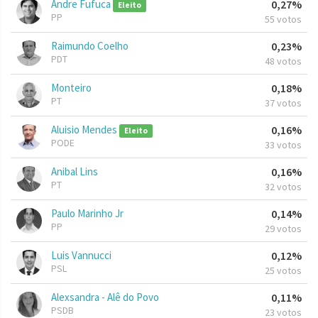
Andre Fufuca
0,27%
Eleito
PP
55 votos
Raimundo Coelho
0,23%
PDT
48 votos
Monteiro
0,18%
PT
37 votos
Aluisio Mendes
0,16%
Eleito
PODE
33 votos
Anibal Lins
0,16%
PT
32 votos
Paulo Marinho Jr
0,14%
PP
29 votos
Luis Vannucci
0,12%
PSL
25 votos
Alexsandra - Alê do Povo
0,11%
PSDB
23 votos