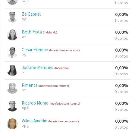
PSOL
1 votos
Zé Gabriel
0,00%
PSL
1 votos
Beth Mota
0,00%
(Indeferido)
PT
0 votos
Cesar Filemon
0,00%
(Indeferido com recurso)
PV
0 votos
Juciane Marques
0,00%
(Indeferido)
PT
0 votos
Pimenta
0,00%
(Indeferido com recurso)
PT
0 votos
Ricardo Murad
0,00%
(Indeferido com recurso)
PRP
0 votos
Wilma Amorim
0,00%
(Indeferido com recurso)
PHS
0 votos