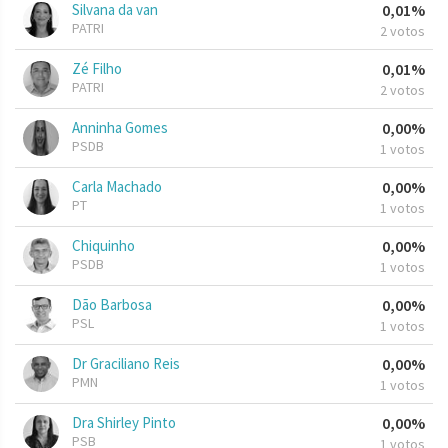
Silvana da van
0,01%
PATRI
2 votos
Zé Filho
0,01%
PATRI
2 votos
Anninha Gomes
0,00%
PSDB
1 votos
Carla Machado
0,00%
PT
1 votos
Chiquinho
0,00%
PSDB
1 votos
Dão Barbosa
0,00%
PSL
1 votos
Dr Graciliano Reis
0,00%
PMN
1 votos
Dra Shirley Pinto
0,00%
PSB
1 votos