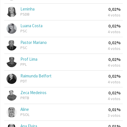
Leninha
0,02%
PSDB
4 votos
Luana Costa
0,02%
PSC
4 votos
Pastor Mariano
0,02%
PSC
4 votos
Prof Lima
0,02%
PPL
4 votos
Raimunda Belfort
0,02%
PDT
4 votos
Zeca Medeiros
0,02%
PRTB
4 votos
Aline
0,01%
PSOL
3 votos
Ana Elvira
0,01%