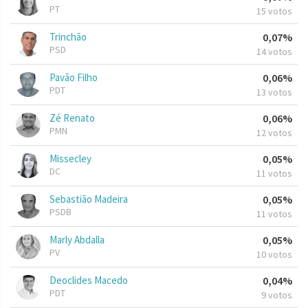
PT
15 votos
Trinchão
0,07%
PSD
14 votos
Pavão Filho
0,06%
PDT
13 votos
Zé Renato
0,06%
PMN
12 votos
Missecley
0,05%
DC
11 votos
Sebastião Madeira
0,05%
PSDB
11 votos
Marly Abdalla
0,05%
PV
10 votos
Deoclides Macedo
0,04%
PDT
9 votos