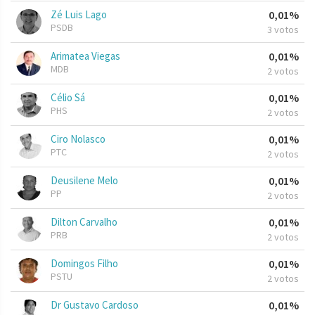
Zé Luis Lago
0,01%
PSDB
3 votos
Arimatea Viegas
0,01%
MDB
2 votos
Célio Sá
0,01%
PHS
2 votos
Ciro Nolasco
0,01%
PTC
2 votos
Deusilene Melo
0,01%
PP
2 votos
Dilton Carvalho
0,01%
PRB
2 votos
Domingos Filho
0,01%
PSTU
2 votos
Dr Gustavo Cardoso
0,01%