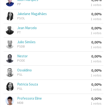
PP
1 votos
Jakelane Magalhães
0,00%
PSOL
1 votos
Jean Marcelo
0,00%
PT
1 votos
Julio Simões
0,00%
PSDB
1 votos
Nestor
0,00%
PODE
1 votos
Osvaldino
0,00%
PSL
1 votos
Patricia Souza
0,00%
PSL
1 votos
Professora Eline
0,00%
MDB
1 votos