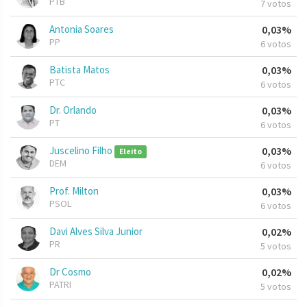
PTB
7 votos
Antonia Soares
0,03%
PP
6 votos
Batista Matos
0,03%
PTC
6 votos
Dr. Orlando
0,03%
PT
6 votos
Juscelino Filho
0,03%
Eleito
DEM
6 votos
Prof. Milton
0,03%
PSOL
6 votos
Davi Alves Silva Junior
0,02%
PR
5 votos
Dr Cosmo
0,02%
PATRI
5 votos