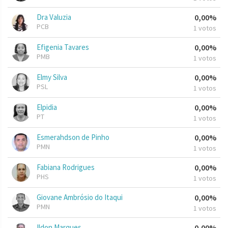
Dra Valuzia
0,00%
PCB
1 votos
Efigenia Tavares
0,00%
PMB
1 votos
Elmy Silva
0,00%
PSL
1 votos
Elpidia
0,00%
PT
1 votos
Esmerahdson de Pinho
0,00%
PMN
1 votos
Fabiana Rodrigues
0,00%
PHS
1 votos
Giovane Ambrósio do Itaqui
0,00%
PMN
1 votos
Ildon Marques
0,00%