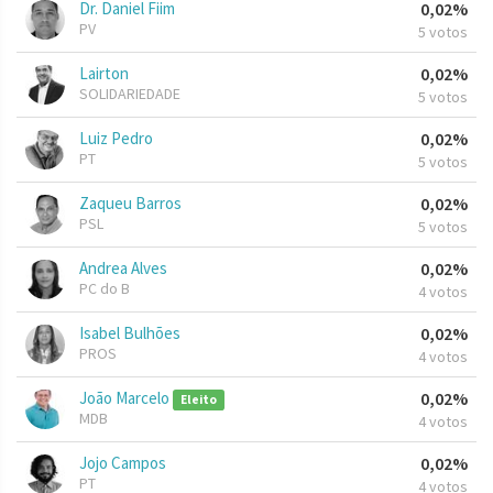
Dr. Daniel Fiim
0,02%
PV
5 votos
Lairton
0,02%
SOLIDARIEDADE
5 votos
Luiz Pedro
0,02%
PT
5 votos
Zaqueu Barros
0,02%
PSL
5 votos
Andrea Alves
0,02%
PC do B
4 votos
Isabel Bulhões
0,02%
PROS
4 votos
João Marcelo
0,02%
Eleito
MDB
4 votos
Jojo Campos
0,02%
PT
4 votos