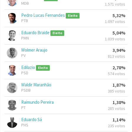
MDB
1.571 votos
Pedro Lucas Fernandes
5,32%
Eleito
PTB
1.097 votos
Eduardo Braide
5,04%
Eleito
PMN
1.039 votos
Wolmer Araujo
3,94%
PV
813 votos
Edilazio
2,78%
Eleito
PSD
574 votos
Waldir Maranhão
1,87%
PSDB
385 votos
Raimundo Pereira
1,38%
PT
285 votos
Eduardo Sá
1,14%
PHS
235 votos