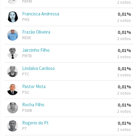
PATRI
2 votos
Francisca Andressa
0,01%
PHS
2 votos
Frazão Oliveira
0,01%
REDE
2 votos
Jairzinho Filho
0,01%
PRTB
2 votos
Lindalva Cardoso
0,01%
PTC
2 votos
Pastor Mota
0,01%
PSC
2 votos
Rocha Filho
0,01%
PSDB
2 votos
Rogerio do Pt
0,01%
PT
2 votos