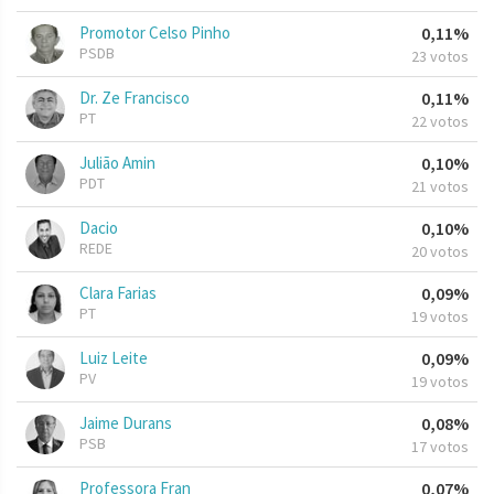
Promotor Celso Pinho
0,11%
PSDB
23 votos
Dr. Ze Francisco
0,11%
PT
22 votos
Julião Amin
0,10%
PDT
21 votos
Dacio
0,10%
REDE
20 votos
Clara Farias
0,09%
PT
19 votos
Luiz Leite
0,09%
PV
19 votos
Jaime Durans
0,08%
PSB
17 votos
Professora Fran
0,07%