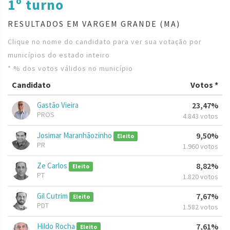
1º turno
RESULTADOS EM VARGEM GRANDE (MA)
Clique no nome do candidato para ver sua votação por
municípios do estado inteiro
* % dos votos válidos no município
Candidato
Votos *
Gastão Vieira
23,47%
PROS
4.843 votos
Josimar Maranhãozinho
9,50%
Eleito
PR
1.960 votos
Ze Carlos
8,82%
Eleito
PT
1.820 votos
Gil Cutrim
7,67%
Eleito
PDT
1.582 votos
Hildo Rocha
7,61%
Eleito