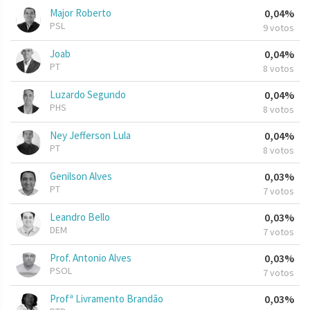
Major Roberto
0,04%
PSL
9 votos
Joab
0,04%
PT
8 votos
Luzardo Segundo
0,04%
PHS
8 votos
Ney Jefferson Lula
0,04%
PT
8 votos
Genilson Alves
0,03%
PT
7 votos
Leandro Bello
0,03%
DEM
7 votos
Prof. Antonio Alves
0,03%
PSOL
7 votos
Profª Livramento Brandão
0,03%