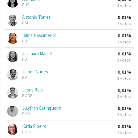
PHS
3 votos
Antonio Torres
0,01%
PSL
3 votos
Dilma Nascimento
0,01%
PDT
3 votos
Jacimara Maciel
0,01%
PDT
3 votos
James Nunes
0,01%
PV
3 votos
Jesus Reis
0,01%
PODE
3 votos
Julyfran Catingueiro
0,01%
PMN
3 votos
Katia Ribeiro
0,01%
PSTU
3 votos