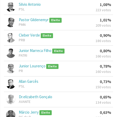
Silvio Antonio
1,08%
PSL
223 votos
Pastor Gildenemyr
1,01%
Eleito
PMN
209 votos
Cleber Verde
0,90%
Eleito
PRB
186 votos
Junior Marreca Filho
0,80%
Eleito
PATRI
166 votos
Junior Lourenço
0,78%
Eleito
PR
160 votos
Allan Garcês
0,73%
PSL
150 votos
Dr.elizabeth Gonçalo
0,65%
AVANTE
134 votos
Márcio Jerry
0,63%
Eleito