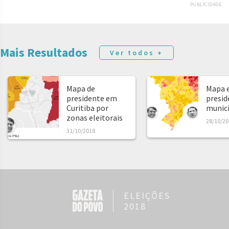
PUBLICIDADE
Mais Resultados
Ver todos +
Mapa de
Mapa e
presidente em
presid
Curitiba por
municíp
zonas eleitorais
28/10/20
31/10/2018
ELEIÇÕES
2018