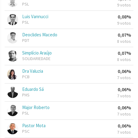
PSL
9 votos
Luis Vannucci
0,08%
PSL
9 votos
Deoclides Macedo
0,07%
PDT
8 votos
Simplício Araújo
0,07%
SOLIDARIEDADE
8 votos
Dra Valuzia
0,06%
PCB
7 votos
Eduardo Sá
0,06%
PHS
7 votos
Major Roberto
0,06%
PSL
7 votos
Pastor Mota
0,06%
PSC
7 votos