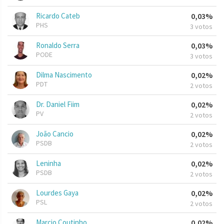
Ricardo Cateb
0,03%
PHS
3 votos
Ronaldo Serra
0,03%
PODE
3 votos
Dilma Nascimento
0,02%
PDT
2 votos
Dr. Daniel Fiim
0,02%
PV
2 votos
João Cancio
0,02%
PSDB
2 votos
Leninha
0,02%
PSDB
2 votos
Lourdes Gaya
0,02%
PSL
2 votos
Marcio Coutinho
0,02%