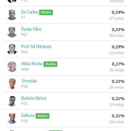
PSL
39 votos
Ze Carlos
0,34%
Eleito
PT
37 votos
Pavão Filho
0,33%
PDT
36 votos
Prof. Sá Marques
0,29%
PHS
32 votos
Hildo Rocha
0,27%
Eleito
MDB
30 votos
Trinchão
0,23%
PSD
25 votos
Batista Matos
0,21%
PTC
23 votos
Edilazio
0,21%
Eleito
PSD
23 votos