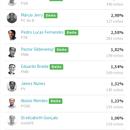
PSB
340 votos
Márcio Jerry
2,98%
Eleito
PC do B
327 votos
Pedro Lucas Fernandes
2,58%
Eleito
PTB
283 votos
Pastor Gildenemyr
1,82%
Eleito
PMN
199 votos
Eduardo Braide
1,54%
Eleito
PMN
169 votos
James Nunes
1,32%
PV
145 votos
Aluisio Mendes
1,23%
Eleito
PODE
135 votos
Dr.elizabeth Gonçalo
1,06%
AVANTE
116 votos