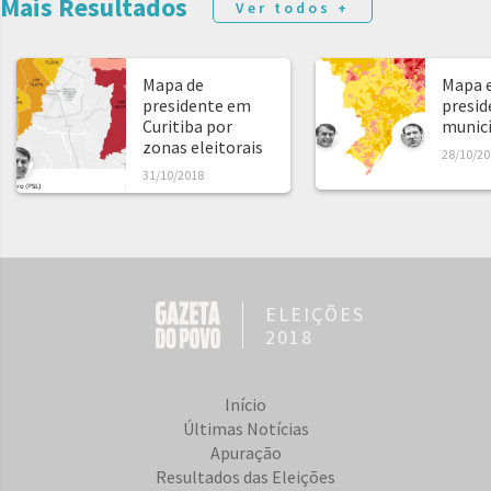
Mais Resultados
Ver todos +
Mapa de
Mapa e
presidente em
presid
Curitiba por
municíp
zonas eleitorais
28/10/20
31/10/2018
ELEIÇÕES
2018
Início
Últimas Notícias
Apuração
Resultados das Eleições