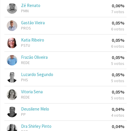
Zé Renato
0,06%
PMN
7 votos
Gastão Vieira
0,05%
PROS
6 votos
Katia Ribeiro
0,05%
PSTU
6 votos
Frazão Oliveira
0,05%
REDE
5 votos
Luzardo Segundo
0,05%
PHS
5 votos
Vitoria Sena
0,05%
REDE
5 votos
Deusilene Melo
0,04%
PP
4 votos
Dra Shirley Pinto
0,04%