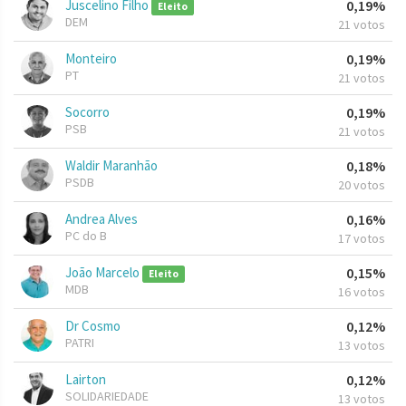
Juscelino Filho
0,19%
Eleito
DEM
21 votos
Monteiro
0,19%
PT
21 votos
Socorro
0,19%
PSB
21 votos
Waldir Maranhão
0,18%
PSDB
20 votos
Andrea Alves
0,16%
PC do B
17 votos
João Marcelo
0,15%
Eleito
MDB
16 votos
Dr Cosmo
0,12%
PATRI
13 votos
Lairton
0,12%
SOLIDARIEDADE
13 votos