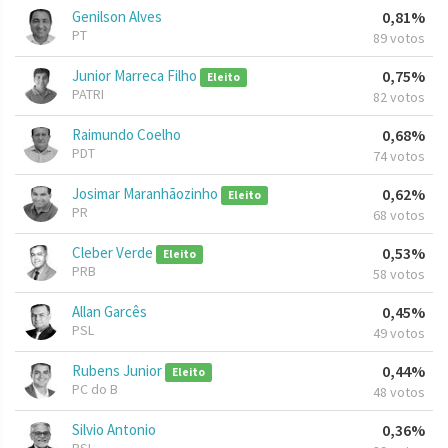
Genilson Alves
0,81%
PT
89 votos
Junior Marreca Filho
0,75%
Eleito
PATRI
82 votos
Raimundo Coelho
0,68%
PDT
74 votos
Josimar Maranhãozinho
0,62%
Eleito
PR
68 votos
Cleber Verde
0,53%
Eleito
PRB
58 votos
Allan Garcês
0,45%
PSL
49 votos
Rubens Junior
0,44%
Eleito
PC do B
48 votos
Silvio Antonio
0,36%