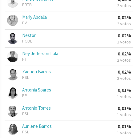
PRTB
2 votos
Marly Abdalla
0,02%
PV
2 votos
Nestor
0,02%
PODE
2 votos
Ney Jefferson Lula
0,02%
PT
2 votos
Zaqueu Barros
0,02%
PSL
2 votos
Antonia Soares
0,01%
PP
1 votos
Antonio Torres
0,01%
PSL
1 votos
Aurilene Barros
0,01%
PSL
1 votos