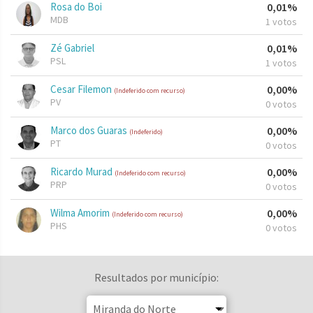
Rosa do Boi
0,01%
MDB
1 votos
Zé Gabriel
0,01%
PSL
1 votos
Cesar Filemon
0,00%
(Indeferido com recurso)
PV
0 votos
Marco dos Guaras
0,00%
(Indeferido)
PT
0 votos
Ricardo Murad
0,00%
(Indeferido com recurso)
PRP
0 votos
Wilma Amorim
0,00%
(Indeferido com recurso)
PHS
0 votos
Resultados por município: