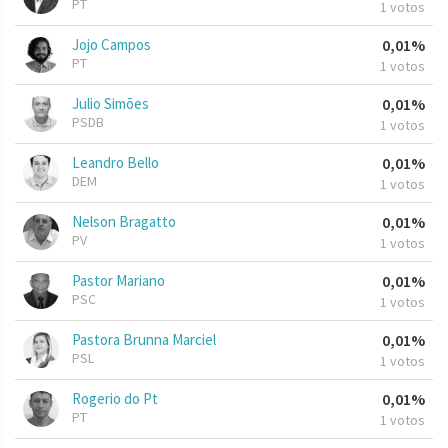
PT
1 votos
Jojo Campos
0,01%
PT
1 votos
Julio Simões
0,01%
PSDB
1 votos
Leandro Bello
0,01%
DEM
1 votos
Nelson Bragatto
0,01%
PV
1 votos
Pastor Mariano
0,01%
PSC
1 votos
Pastora Brunna Marciel
0,01%
PSL
1 votos
Rogerio do Pt
0,01%
PT
1 votos