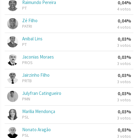
Raimundo Pereira
0,04%
PT
4 votos
Zé Filho
0,04%
PATRI
4 votos
Anibal Lins
0,03%
PT
3 votos
Jaconias Moraes
0,03%
PROS
3 votos
Jairzinho Filho
0,03%
PRTB
3 votos
Julyfran Catingueiro
0,03%
PMN
3 votos
Marilia Mendonça
0,03%
PSL
3 votos
Nonato Aragão
0,03%
PSL
3 votos