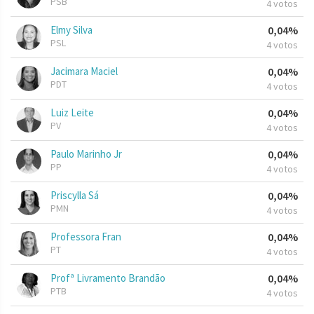
PSB
4 votos
Elmy Silva
0,04%
PSL
4 votos
Jacimara Maciel
0,04%
PDT
4 votos
Luiz Leite
0,04%
PV
4 votos
Paulo Marinho Jr
0,04%
PP
4 votos
Priscylla Sá
0,04%
PMN
4 votos
Professora Fran
0,04%
PT
4 votos
Profª Livramento Brandão
0,04%
PTB
4 votos