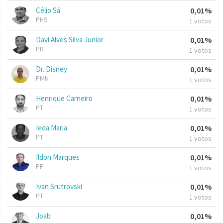
Célio Sá
0,01%
PHS
1 votos
Davi Alves Silva Junior
0,01%
PR
1 votos
Dr. Disney
0,01%
PMN
1 votos
Henrique Carneiro
0,01%
PT
1 votos
Ieda Maria
0,01%
PT
1 votos
Ildon Marques
0,01%
PP
1 votos
Ivan Srutrovski
0,01%
PT
1 votos
Joab
0,01%