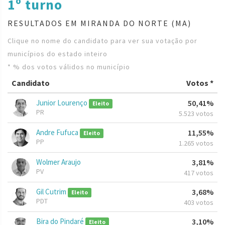
1º turno
RESULTADOS EM MIRANDA DO NORTE (MA)
Clique no nome do candidato para ver sua votação por
municípios do estado inteiro
* % dos votos válidos no município
Candidato
Votos *
Junior Lourenço
50,41%
Eleito
PR
5.523 votos
Andre Fufuca
11,55%
Eleito
PP
1.265 votos
Wolmer Araujo
3,81%
PV
417 votos
Gil Cutrim
3,68%
Eleito
PDT
403 votos
Bira do Pindaré
3,10%
Eleito