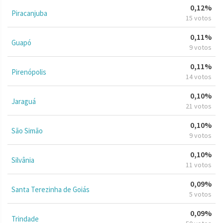
0,12%
Piracanjuba
15 votos
0,11%
Guapó
9 votos
0,11%
Pirenópolis
14 votos
0,10%
Jaraguá
21 votos
0,10%
São Simão
9 votos
0,10%
Silvânia
11 votos
0,09%
Santa Terezinha de Goiás
5 votos
0,09%
Trindade