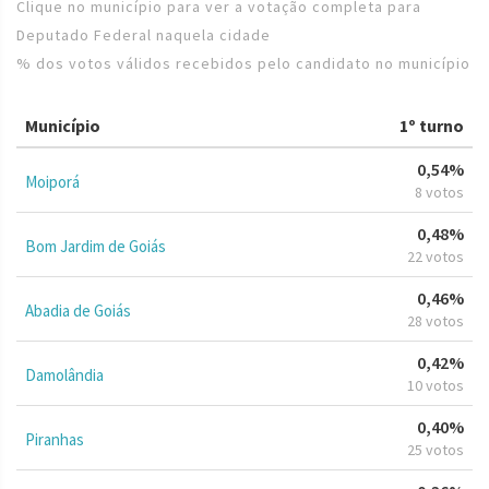
Clique no município para ver a votação completa para
Deputado Federal naquela cidade
% dos votos válidos recebidos pelo candidato no município
Município
1º turno
0,54%
Moiporá
8 votos
0,48%
Bom Jardim de Goiás
22 votos
0,46%
Abadia de Goiás
28 votos
0,42%
Damolândia
10 votos
0,40%
Piranhas
25 votos