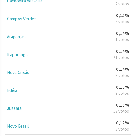
Cachoeira de Goiás
2 votos
0,15%
Campos Verdes
4 votos
0,14%
Aragarças
11 votos
0,14%
Itapuranga
21 votos
0,14%
Nova Crixás
9 votos
0,13%
Edéia
9 votos
0,13%
Jussara
12 votos
0,12%
Novo Brasil
3 votos