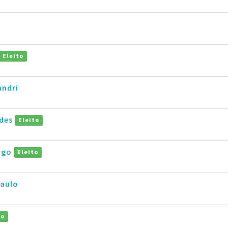
Eleito
andri
ides
Eleito
Hugo
Eleito
Paulo
to