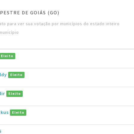
PESTRE DE GOIÁS (GO)
to para ver sua votação por municípios do estado inteiro
município
Eleito
aldy
Eleito
dir
Eleito
okus
Eleito
i