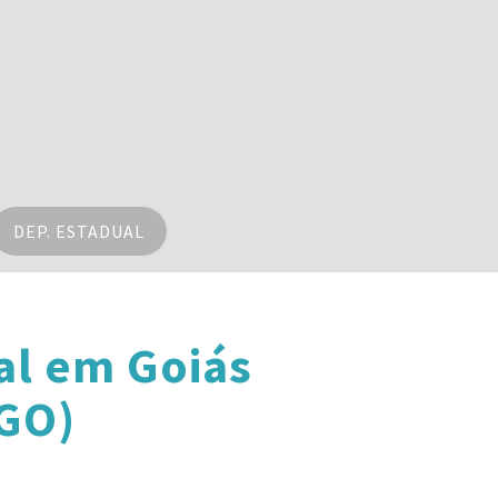
DEP. ESTADUAL
al em Goiás
(GO)