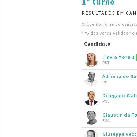
1º turno
RESULTADOS EM CAM
Clique no nome do candida
* % dos votos válidos no 
Candidato
Flavia Morais
PDT
Adriano do B
PP
Delegado Wal
PSL
Glaustin da F
PSC
Giuseppe Vecc