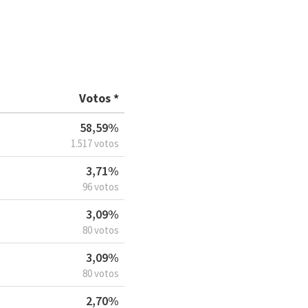
Votos *
58,59%
1.517 votos
3,71%
96 votos
3,09%
80 votos
3,09%
80 votos
2,70%