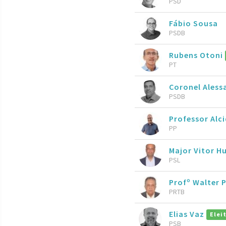
PSD
Fábio Sousa
PSDB
Rubens Otoni
PT
Coronel Aless
PSDB
Professor Alc
PP
Major Vitor 
PSL
Profº Walter 
PRTB
Elias Vaz
Elei
PSB