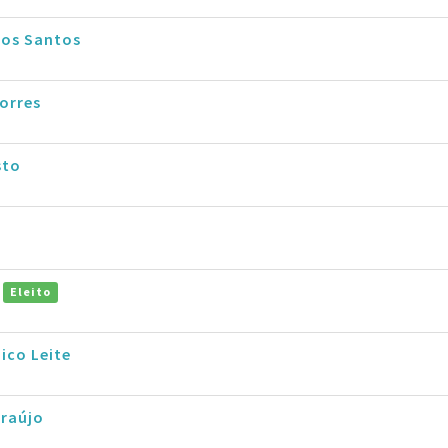
dos Santos
orres
sto
o
Eleito
ico Leite
Araújo