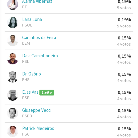
Alanna Albernaz
0,19%
PT
5 votos
Lana Luna
0,19%
PSOL
5 votos
Carlinhos da Feira
0,15%
DEM
4 votos
Davi Caminhoneiro
0,15%
PSL
4 votos
Dr. Osório
0,15%
PHS
4 votos
Elias Vaz
0,15%
Eleito
PSB
4 votos
Giuseppe Vecci
0,15%
PSDB
4 votos
Patrick Medeiros
0,15%
PSC
4 votos