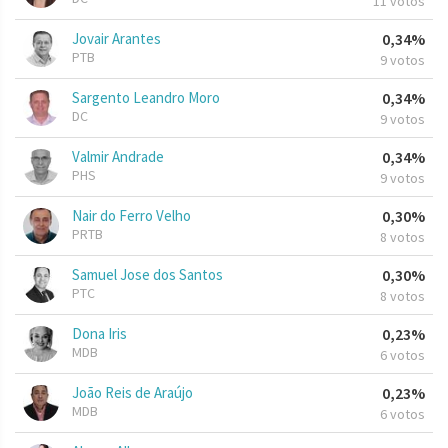
11 votos
Jovair Arantes
0,34%
PTB
9 votos
Sargento Leandro Moro
0,34%
DC
9 votos
Valmir Andrade
0,34%
PHS
9 votos
Nair do Ferro Velho
0,30%
PRTB
8 votos
Samuel Jose dos Santos
0,30%
PTC
8 votos
Dona Iris
0,23%
MDB
6 votos
João Reis de Araújo
0,23%
MDB
6 votos