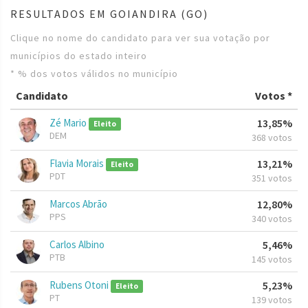
RESULTADOS EM GOIANDIRA (GO)
Clique no nome do candidato para ver sua votação por
municípios do estado inteiro
* % dos votos válidos no município
Candidato
Votos *
Zé Mario
13,85%
Eleito
DEM
368 votos
Flavia Morais
13,21%
Eleito
PDT
351 votos
Marcos Abrão
12,80%
PPS
340 votos
Carlos Albino
5,46%
PTB
145 votos
Rubens Otoni
5,23%
Eleito
PT
139 votos