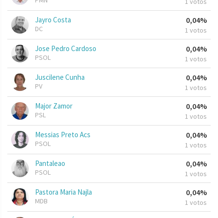
PMN
1 votos
Jayro Costa
0,04%
DC
1 votos
Jose Pedro Cardoso
0,04%
PSOL
1 votos
Juscilene Cunha
0,04%
PV
1 votos
Major Zamor
0,04%
PSL
1 votos
Messias Preto Acs
0,04%
PSOL
1 votos
Pantaleao
0,04%
PSOL
1 votos
Pastora Maria Najla
0,04%
MDB
1 votos