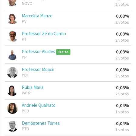
NOVO
2 votos
Marcelita Manze
0,08%
PV
2 votos
Professor Zé do Carmo
0,08%
PT
2 votos
Professor Alcides
0,08%
Eleito
PP
2 votos
Professor Moacir
0,08%
PDT
2 votos
Rubia Maria
0,08%
PATRI
2 votos
Andriele Qualhato
0,04%
PCB
1 votos
Demóstenes Torres
0,04%
PTB
1 votos