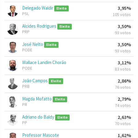
Delegado Waldir
3,95%
Eleito
PSL
105 votos
Alcides Rodrigues
3,50%
Eleito
PRP
93 votos
José Nelto
3,50%
Eleito
PODE
93 votos
Wallace Landim Chorão
3,12%
PODE
83 votos
João Campos
2,86%
Eleito
PRB
76 votos
Magda Mofatto
2,79%
Eleito
PR
74 votos
Adriano do Baldy
2,63%
Eleito
PP
70 votos
Professor Mascote
1,62%