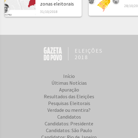
zonas eleitorais
28/10/20
31/10/2018
ELEIÇÕES
2018
Início
Últimas Notícias
Apuração
Resultados das Eleições
Pesquisas Eleitorais
Verdade ou mentira?
Candidatos
Candidatos: Presidente
Candidatos: São Paulo
Candidatos: Rio de Janeiro