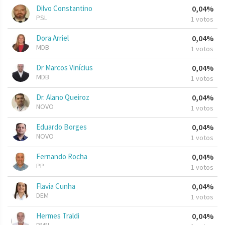
Dilvo Constantino
0,04%
PSL
1 votos
Dora Arriel
0,04%
MDB
1 votos
Dr Marcos Vinícius
0,04%
MDB
1 votos
Dr. Alano Queiroz
0,04%
NOVO
1 votos
Eduardo Borges
0,04%
NOVO
1 votos
Fernando Rocha
0,04%
PP
1 votos
Flavia Cunha
0,04%
DEM
1 votos
Hermes Traldi
0,04%