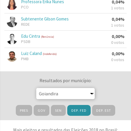
Professora Érika Nunes
0,04%
PCO
1 votos
Subtenente Gilson Gomes
0,04%
REDE
1 votos
Edu Cintra
0,00%
(Renúncia)
PSDB
0 votos
Luiz Caland
0,00%
(Indeferido)
PMB
0 votos
Resultados por município:
PRES
GOV
SEN
DEP. FED
DEP. EST
Mais eleitos e resultados das Eleições 2018 no Brasil: