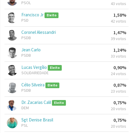
PSOL
43 votos
Francisco Jr
1,58%
Eleito
PSD
42 votos
Coronel Alessandri
1,47%
PSDB
39 votos
Jean Carlo
1,24%
PSDB
33 votos
Lucas Vergílio
0,90%
Eleito
SOLIDARIEDADE
24 votos
Célio Silveira
0,87%
Eleito
PSDB
23 votos
Dr. Zacarias Calil
0,75%
Eleito
DEM
20 votos
Sgt Denise Brasil
0,75%
PSL
20 votos