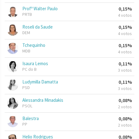
Profº Walter Paulo
0,15%
PRTB
4 votos
Roseli da Saude
0,15%
DEM
4 votos
Tchequinho
0,15%
MDB
4 votos
Isaura Lemos
0,11%
PC do B
3 votos
Ludymilla Damatta
0,11%
PSD
3 votos
Alessandra Minadakis
0,08%
PSOL
2 votos
Balestra
0,08%
PP
2 votos
Helio Rodrigues
0,08%