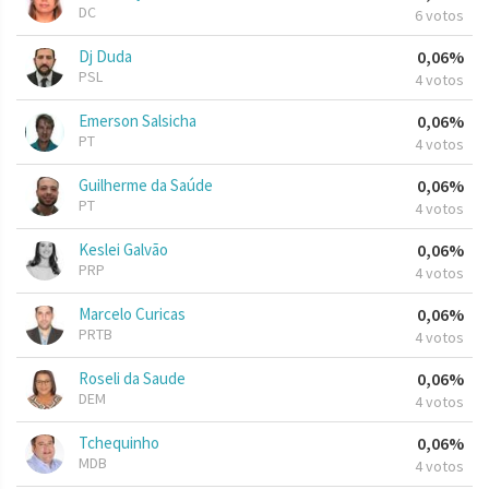
DC
6 votos
Dj Duda
0,06%
PSL
4 votos
Emerson Salsicha
0,06%
PT
4 votos
Guilherme da Saúde
0,06%
PT
4 votos
Keslei Galvão
0,06%
PRP
4 votos
Marcelo Curicas
0,06%
PRTB
4 votos
Roseli da Saude
0,06%
DEM
4 votos
Tchequinho
0,06%
MDB
4 votos