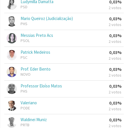
Ludymilla Damatta
0,03%
PSD
2 votos
Mario Queiroz (Judicialização)
0,03%
PHS
2 votos
Messias Preto Acs
0,03%
PSOL
2 votos
Patrick Medeiros
0,03%
PSC
2 votos
Prof. Eder Bento
0,03%
NOVO
2 votos
Professor Eloíso Matos
0,03%
PHS
2 votos
Valeriano
0,03%
PODE
2 votos
Waldinei Muniz
0,03%
PRTB
2 votos