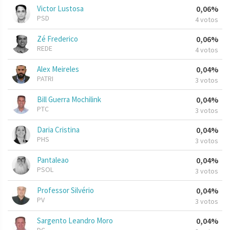
Victor Lustosa
0,06%
PSD
4 votos
Zé Frederico
0,06%
REDE
4 votos
Alex Meireles
0,04%
PATRI
3 votos
Bill Guerra Mochilink
0,04%
PTC
3 votos
Daria Cristina
0,04%
PHS
3 votos
Pantaleao
0,04%
PSOL
3 votos
Professor Silvério
0,04%
PV
3 votos
Sargento Leandro Moro
0,04%