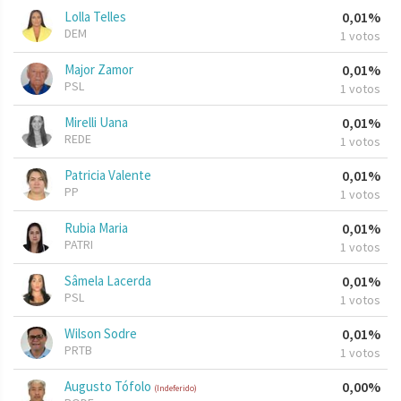
Lolla Telles
0,01%
DEM
1 votos
Major Zamor
0,01%
PSL
1 votos
Mirelli Uana
0,01%
REDE
1 votos
Patricia Valente
0,01%
PP
1 votos
Rubia Maria
0,01%
PATRI
1 votos
Sâmela Lacerda
0,01%
PSL
1 votos
Wilson Sodre
0,01%
PRTB
1 votos
Augusto Tófolo
0,00%
(Indeferido)