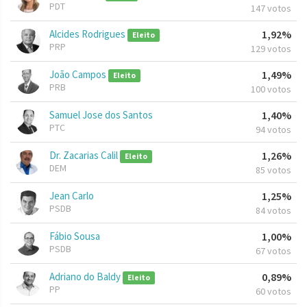
PDT
147 votos
Alcides Rodrigues
1,92%
Eleito
PRP
129 votos
João Campos
1,49%
Eleito
PRB
100 votos
Samuel Jose dos Santos
1,40%
PTC
94 votos
Dr. Zacarias Calil
1,26%
Eleito
DEM
85 votos
Jean Carlo
1,25%
PSDB
84 votos
Fábio Sousa
1,00%
PSDB
67 votos
Adriano do Baldy
0,89%
Eleito
PP
60 votos