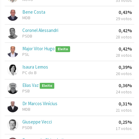
33 votos
Bene Costa
0,43%
MDB
29 votos
Coronel Alessandri
0,42%
PSDB
28 votos
Major Vitor Hugo
0,42%
Eleito
PSL
28 votos
Isaura Lemos
0,39%
PC do B
26 votos
Elias Vaz
0,36%
Eleito
PSB
24 votos
Dr Marcos Vinícius
0,31%
MDB
21 votos
Giuseppe Vecci
0,25%
PSDB
17 votos