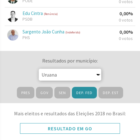
PODE
0 votos
Edu Cintra
0,00%
(Renúncia)
PSDB
0 votos
Sargento João Cunha
0,00%
(Indeferido)
PHS
0 votos
Resultados por município:
PRES
GOV
SEN
DEP. FED
DEP. EST
Mais eleitos e resultados das Eleições 2018 no Brasil:
RESULTADO EM GO