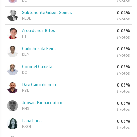
DC
3 votos
Subtenente Gilson Gomes
0,04%
REDE
3 votos
Arquidones Bites
0,03%
PT
2 votos
Carlinhos da Feira
0,03%
DEM
2 votos
Coronel Caixeta
0,03%
DC
2 votos
Davi Caminhoneiro
0,03%
PSL
2 votos
Jeovan Farmaceutico
0,03%
PHS
2 votos
Lana Luna
0,03%
PSOL
2 votos