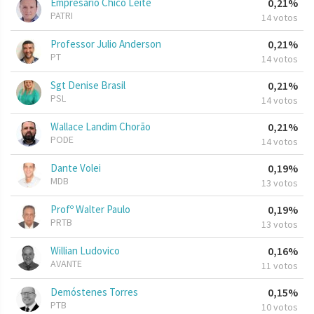
Empresario Chico Leite
0,21%
PATRI
14 votos
Professor Julio Anderson
0,21%
PT
14 votos
Sgt Denise Brasil
0,21%
PSL
14 votos
Wallace Landim Chorão
0,21%
PODE
14 votos
Dante Volei
0,19%
MDB
13 votos
Profº Walter Paulo
0,19%
PRTB
13 votos
Willian Ludovico
0,16%
AVANTE
11 votos
Demóstenes Torres
0,15%
PTB
10 votos