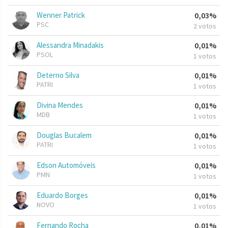
Wenner Patrick
0,03%
PSC
2 votos
Alessandra Minadakis
0,01%
PSOL
1 votos
Deterno Silva
0,01%
PATRI
1 votos
Divina Mendes
0,01%
MDB
1 votos
Douglas Bucalem
0,01%
PATRI
1 votos
Edson Automóveis
0,01%
PMN
1 votos
Eduardo Borges
0,01%
NOVO
1 votos
Fernando Rocha
0,01%