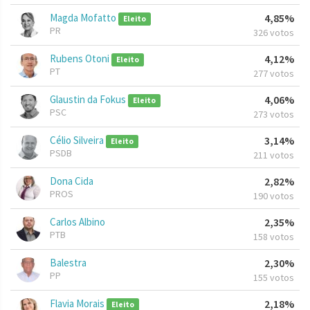
Magda Mofatto
4,85%
Eleito
PR
326 votos
Rubens Otoni
4,12%
Eleito
PT
277 votos
Glaustin da Fokus
4,06%
Eleito
PSC
273 votos
Célio Silveira
3,14%
Eleito
PSDB
211 votos
Dona Cida
2,82%
PROS
190 votos
Carlos Albino
2,35%
PTB
158 votos
Balestra
2,30%
PP
155 votos
Flavia Morais
2,18%
Eleito