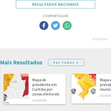
RESULTADOS NACIONAIS
COMPARTILHAR
PUBLICIDADE
Mais Resultados
Ver todos +
Mapa de
Mapa e
presidente em
presid
Curitiba por
municíp
zonas eleitorais
28/10/20
31/10/2018