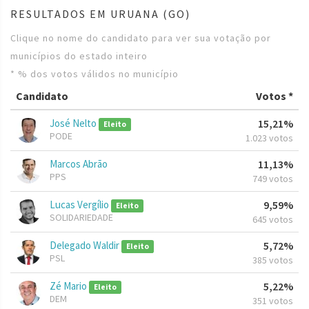
RESULTADOS EM URUANA (GO)
Clique no nome do candidato para ver sua votação por
municípios do estado inteiro
* % dos votos válidos no município
Candidato
Votos *
José Nelto
15,21%
Eleito
PODE
1.023 votos
Marcos Abrão
11,13%
PPS
749 votos
Lucas Vergílio
9,59%
Eleito
SOLIDARIEDADE
645 votos
Delegado Waldir
5,72%
Eleito
PSL
385 votos
Zé Mario
5,22%
Eleito
DEM
351 votos