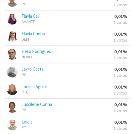
PP
1 votos
Flávia Calil
0,01%
AVANTE
1 votos
Flavia Cunha
0,01%
DEM
1 votos
Helio Rodrigues
0,01%
NOVO
1 votos
Jayro Costa
0,01%
DC
1 votos
Joelma Aguiar
0,01%
PTC
1 votos
Juscilene Cunha
0,01%
PV
1 votos
Loiola
0,01%
PT
1 votos