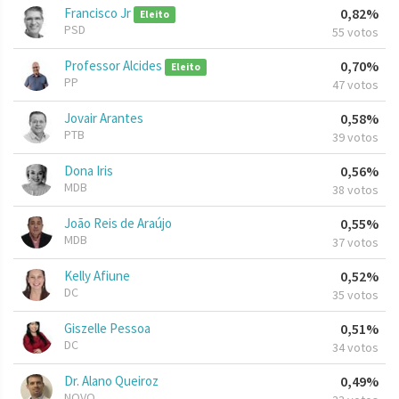
Francisco Jr
0,82%
Eleito
PSD
55 votos
Professor Alcides
0,70%
Eleito
PP
47 votos
Jovair Arantes
0,58%
PTB
39 votos
Dona Iris
0,56%
MDB
38 votos
João Reis de Araújo
0,55%
MDB
37 votos
Kelly Afiune
0,52%
DC
35 votos
Giszelle Pessoa
0,51%
DC
34 votos
Dr. Alano Queiroz
0,49%
NOVO