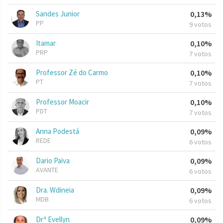
Sandes Junior
0,13%
PP
9 votos
Itamar
0,10%
PRP
7 votos
Professor Zé do Carmo
0,10%
PT
7 votos
Professor Moacir
0,10%
PDT
7 votos
Anna Podestá
0,09%
REDE
6 votos
Dario Paiva
0,09%
AVANTE
6 votos
Dra. Wdineia
0,09%
MDB
6 votos
Drª Evellyn
0,09%