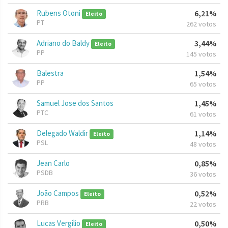
Rubens Otoni
6,21%
Eleito
PT
262 votos
Adriano do Baldy
3,44%
Eleito
PP
145 votos
Balestra
1,54%
PP
65 votos
Samuel Jose dos Santos
1,45%
PTC
61 votos
Delegado Waldir
1,14%
Eleito
PSL
48 votos
Jean Carlo
0,85%
PSDB
36 votos
João Campos
0,52%
Eleito
PRB
22 votos
Lucas Vergílio
0,50%
Eleito