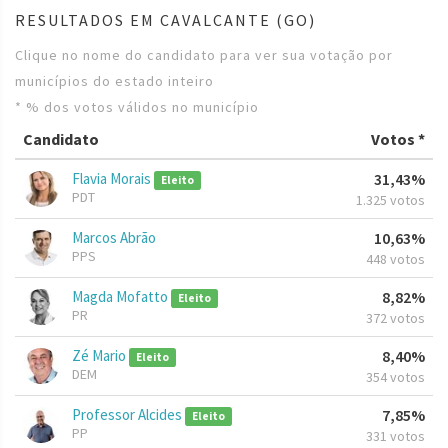
RESULTADOS EM CAVALCANTE (GO)
Clique no nome do candidato para ver sua votação por
municípios do estado inteiro
* % dos votos válidos no município
Candidato
Votos *
Flavia Morais
31,43%
Eleito
PDT
1.325 votos
Marcos Abrão
10,63%
PPS
448 votos
Magda Mofatto
8,82%
Eleito
PR
372 votos
Zé Mario
8,40%
Eleito
DEM
354 votos
Professor Alcides
7,85%
Eleito
PP
331 votos