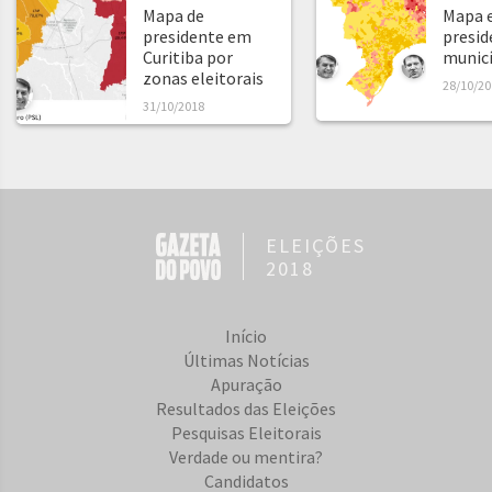
Mapa de
Mapa e
presidente em
presid
Curitiba por
municíp
zonas eleitorais
28/10/20
31/10/2018
ELEIÇÕES
2018
Início
Últimas Notícias
Apuração
Resultados das Eleições
Pesquisas Eleitorais
Verdade ou mentira?
Candidatos