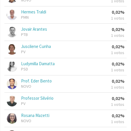
NOVO
1 votos
Hermes Traldi
0,02%
PMN
1 votos
Jovair Arantes
0,02%
PTB
1 votos
Juscilene Cunha
0,02%
PV
1 votos
Ludymilla Damatta
0,02%
PSD
1 votos
Prof. Eder Bento
0,02%
NOVO
1 votos
Professor Silvério
0,02%
PV
1 votos
Rosana Mazetti
0,02%
NOVO
1 votos