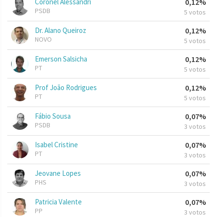
Coronel Alessandri
0,12%
PSDB
5 votos
Dr. Alano Queiroz
0,12%
NOVO
5 votos
Emerson Salsicha
0,12%
PT
5 votos
Prof João Rodrigues
0,12%
PT
5 votos
Fábio Sousa
0,07%
PSDB
3 votos
Isabel Cristine
0,07%
PT
3 votos
Jeovane Lopes
0,07%
PHS
3 votos
Patricia Valente
0,07%
PP
3 votos