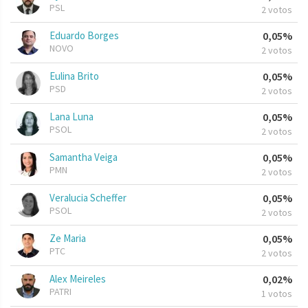
PSL
2 votos
Eduardo Borges
0,05%
NOVO
2 votos
Eulina Brito
0,05%
PSD
2 votos
Lana Luna
0,05%
PSOL
2 votos
Samantha Veiga
0,05%
PMN
2 votos
Veralucia Scheffer
0,05%
PSOL
2 votos
Ze Maria
0,05%
PTC
2 votos
Alex Meireles
0,02%
PATRI
1 votos