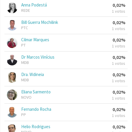
Anna Podestá
0,02%
REDE
1 votos
Bill Guerra Mochilink
0,02%
PTC
1 votos
Cilmar Marques
0,02%
PT
1 votos
Dr Marcos Vinícius
0,02%
MDB
1 votos
Dra. Wdineia
0,02%
MDB
1 votos
Eliana Sarmento
0,02%
NOVO
1 votos
Fernando Rocha
0,02%
PP
1 votos
Helio Rodrigues
0,02%