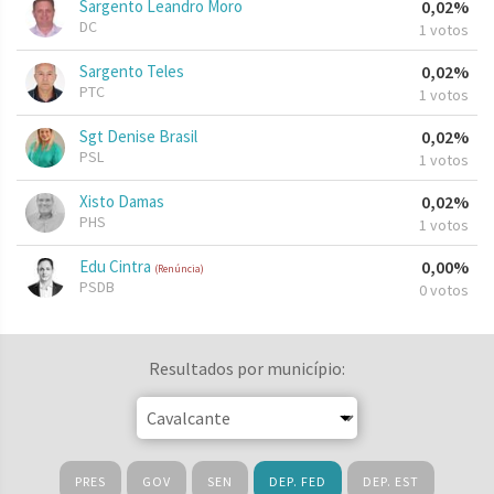
Sargento Leandro Moro
0,02%
DC
1 votos
Sargento Teles
0,02%
PTC
1 votos
Sgt Denise Brasil
0,02%
PSL
1 votos
Xisto Damas
0,02%
PHS
1 votos
Edu Cintra
0,00%
(Renúncia)
PSDB
0 votos
Resultados por município:
PRES
GOV
SEN
DEP. FED
DEP. EST