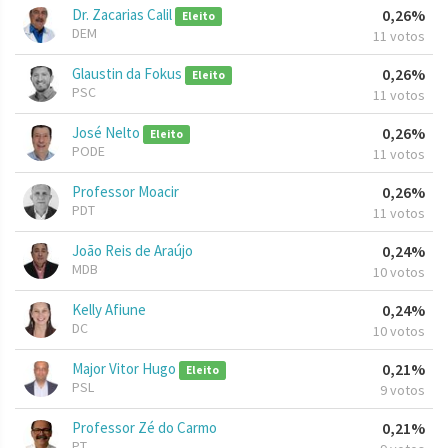
Dr. Zacarias Calil
0,26%
Eleito
DEM
11 votos
Glaustin da Fokus
0,26%
Eleito
PSC
11 votos
José Nelto
0,26%
Eleito
PODE
11 votos
Professor Moacir
0,26%
PDT
11 votos
João Reis de Araújo
0,24%
MDB
10 votos
Kelly Afiune
0,24%
DC
10 votos
Major Vitor Hugo
0,21%
Eleito
PSL
9 votos
Professor Zé do Carmo
0,21%
PT