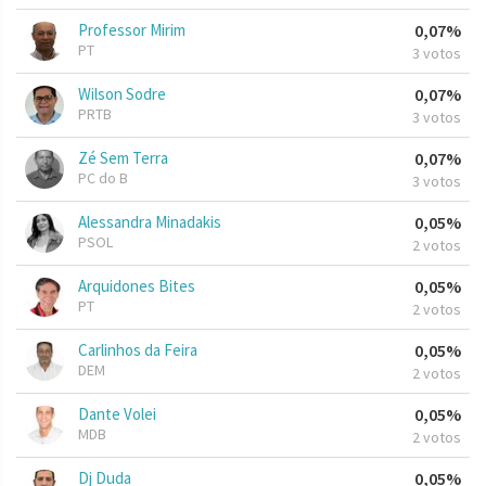
Professor Mirim
0,07%
PT
3 votos
Wilson Sodre
0,07%
PRTB
3 votos
Zé Sem Terra
0,07%
PC do B
3 votos
Alessandra Minadakis
0,05%
PSOL
2 votos
Arquidones Bites
0,05%
PT
2 votos
Carlinhos da Feira
0,05%
DEM
2 votos
Dante Volei
0,05%
MDB
2 votos
Dj Duda
0,05%