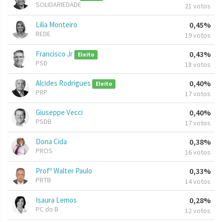
SOLIDARIEDADE
21 votos
Lilia Monteiro
0,45%
REDE
19 votos
Francisco Jr
0,43%
Eleito
PSD
18 votos
Alcides Rodrigues
0,40%
Eleito
PRP
17 votos
Giuseppe Vecci
0,40%
PSDB
17 votos
Dona Cida
0,38%
PROS
16 votos
Profº Walter Paulo
0,33%
PRTB
14 votos
Isaura Lemos
0,28%
PC do B
12 votos