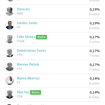
9 votos
Dona Iris
0,19%
MDB
8 votos
Sandes Junior
0,19%
PP
8 votos
Célio Silveira
0,17%
Eleito
PSDB
7 votos
Demóstenes Torres
0,17%
PTB
7 votos
Wenner Patrick
0,17%
PSC
7 votos
Alanna Albernaz
0,14%
PT
6 votos
Elias Vaz
0,14%
Eleito
PSB
6 votos