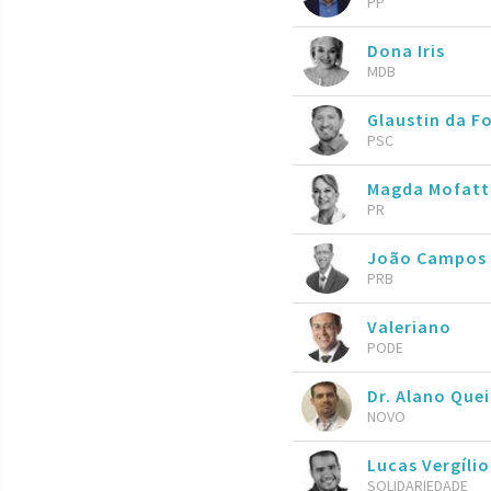
PP
Dona Iris
MDB
Glaustin da F
PSC
Magda Mofat
PR
João Campos
PRB
Valeriano
PODE
Dr. Alano Que
NOVO
Lucas Vergíli
SOLIDARIEDADE