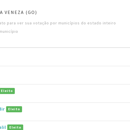
A VENEZA (GO)
to para ver sua votação por municípios do estado inteiro
município
Eleito
dir
Eleito
alil
Eleito