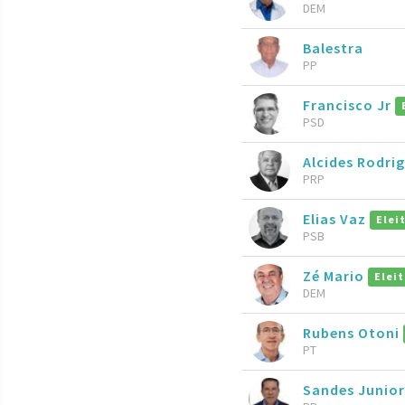
DEM
Balestra
PP
Francisco Jr
PSD
Alcides Rodri
PRP
Elias Vaz
Elei
PSB
Zé Mario
Elei
DEM
Rubens Otoni
PT
Sandes Junior