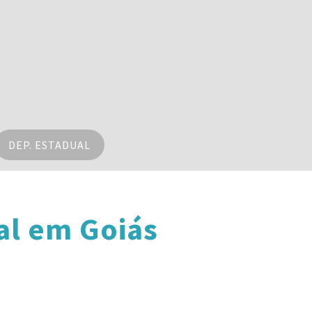
DEP. ESTADUAL
al em Goiás