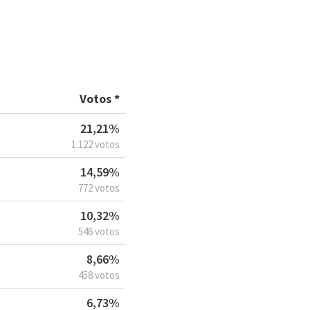
Votos *
21,21%
1.122 votos
14,59%
772 votos
10,32%
546 votos
8,66%
458 votos
6,73%