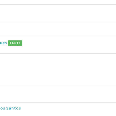
gues
Eleito
dos Santos