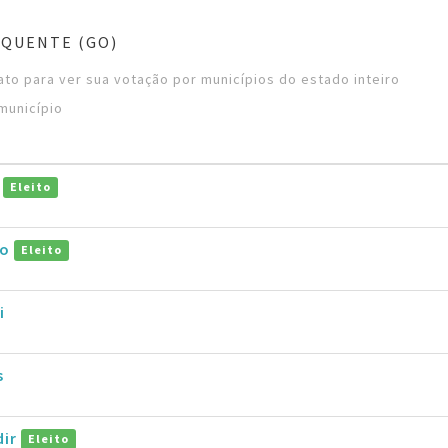
 QUENTE (GO)
to para ver sua votação por municípios do estado inteiro
município
o
Eleito
to
Eleito
i
s
dir
Eleito