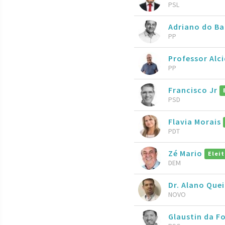
PSL
Adriano do B
PP
Professor Alc
PP
Francisco Jr
PSD
Flavia Morais
PDT
Zé Mario
Elei
DEM
Dr. Alano Que
NOVO
Glaustin da F