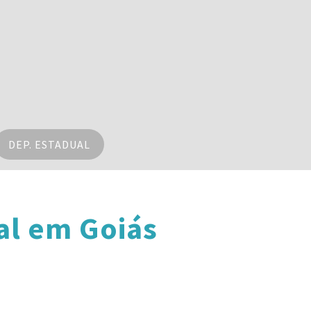
DEP. ESTADUAL
al em Goiás