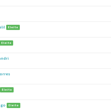
alil
Eleito
Eleito
andri
orres
Eleito
Hugo
Eleito