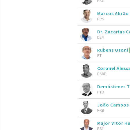
PSC
Marcos Abrão
PPS
Dr. Zacarias C
DEM
Rubens Otoni
PT
Coronel Aless
PSDB
Demóstenes T
PTB
João Campos
PRB
Major Vitor 
PSL