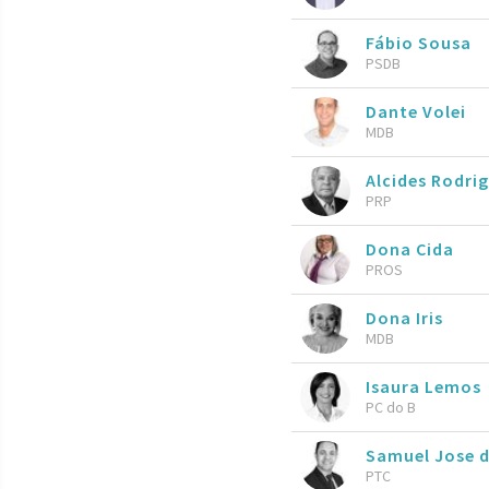
Fábio Sousa
PSDB
Dante Volei
MDB
Alcides Rodri
PRP
Dona Cida
PROS
Dona Iris
MDB
Isaura Lemos
PC do B
Samuel Jose 
PTC