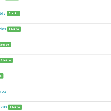
aldy
Eleito
ides
Eleito
Eleito
Eleito
to
iroz
okus
Eleito