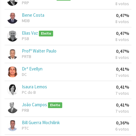
PRP
8 votos
Bene Costa
0,47%
MDB
8 votos
Elias Vaz
0,47%
Eleito
PSB
8 votos
Profº Walter Paulo
0,47%
PRTB
8 votos
Drª Evellyn
0,41%
DC
7 votos
Isaura Lemos
0,41%
PC do B
7 votos
João Campos
0,41%
Eleito
PRB
7 votos
Bill Guerra Mochilink
0,36%
PTC
6 votos