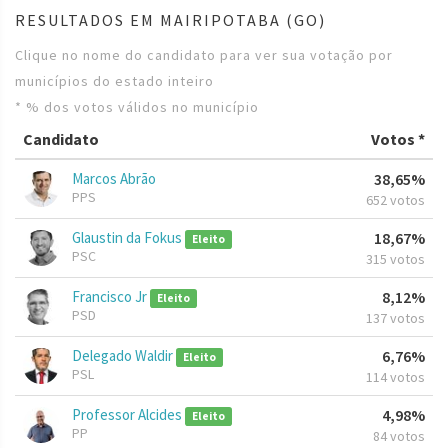
RESULTADOS EM MAIRIPOTABA (GO)
Clique no nome do candidato para ver sua votação por
municípios do estado inteiro
* % dos votos válidos no município
Candidato
Votos *
Marcos Abrão
38,65%
PPS
652 votos
Glaustin da Fokus
18,67%
Eleito
PSC
315 votos
Francisco Jr
8,12%
Eleito
PSD
137 votos
Delegado Waldir
6,76%
Eleito
PSL
114 votos
Professor Alcides
4,98%
Eleito
PP
84 votos