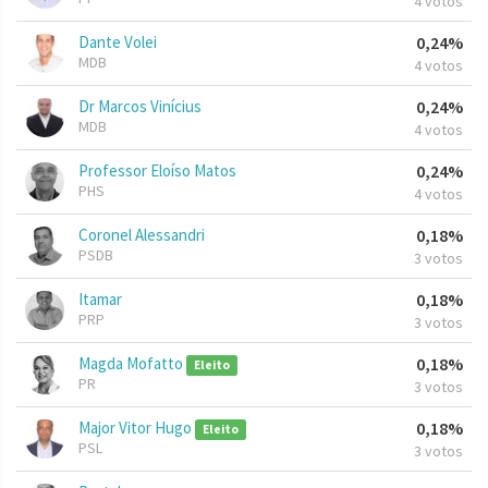
4 votos
Dante Volei
0,24%
MDB
4 votos
Dr Marcos Vinícius
0,24%
MDB
4 votos
Professor Eloíso Matos
0,24%
PHS
4 votos
Coronel Alessandri
0,18%
PSDB
3 votos
Itamar
0,18%
PRP
3 votos
Magda Mofatto
0,18%
Eleito
PR
3 votos
Major Vitor Hugo
0,18%
Eleito
PSL
3 votos