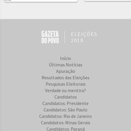
ELEIÇÕES
2018
Início
Últimas Notícias
Apuração
Resultados das Eleições
Pesquisas Eleitorais
Verdade ou mentira?
Candidatos
Candidatos: Presidente
Candidatos: São Paulo
Candidatos: Rio de Janeiro
Candidatos: Minas Gerais
Candidatos: Paraná