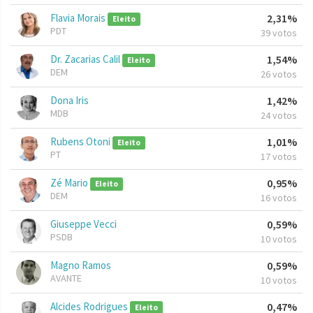
Flavia Morais
2,31%
Eleito
PDT
39 votos
Dr. Zacarias Calil
1,54%
Eleito
DEM
26 votos
Dona Iris
1,42%
MDB
24 votos
Rubens Otoni
1,01%
Eleito
PT
17 votos
Zé Mario
0,95%
Eleito
DEM
16 votos
Giuseppe Vecci
0,59%
PSDB
10 votos
Magno Ramos
0,59%
AVANTE
10 votos
Alcides Rodrigues
0,47%
Eleito