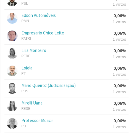
PSL
1 votos
Edson Automóveis
0,06%
PMN
1 votos
Empresario Chico Leite
0,06%
PATRI
1 votos
Lilia Monteiro
0,06%
REDE
1 votos
Loiola
0,06%
PT
1 votos
Mario Queiroz (Judicialização)
0,06%
PHS
1 votos
Mirelli Uana
0,06%
REDE
1 votos
Professor Moacir
0,06%
PDT
1 votos