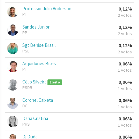
Professor Julio Anderson
0,12%
PT
2 votos
Sandes Junior
0,12%
PP
2 votos
Sgt Denise Brasil
0,12%
PSL
2 votos
Arquidones Bites
0,06%
PT
1 votos
Célio Silveira
0,06%
Eleito
PSDB
1 votos
Coronel Caixeta
0,06%
DC
1 votos
Daria Cristina
0,06%
PHS
1 votos
Dj Duda
0,06%