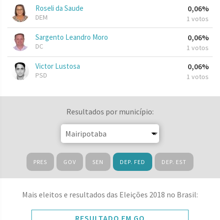
Roseli da Saude
0,06%
DEM
1 votos
Sargento Leandro Moro
0,06%
DC
1 votos
Victor Lustosa
0,06%
PSD
1 votos
Resultados por município:
PRES
GOV
SEN
DEP. FED
DEP. EST
Mais eleitos e resultados das Eleições 2018 no Brasil:
RESULTADO EM GO