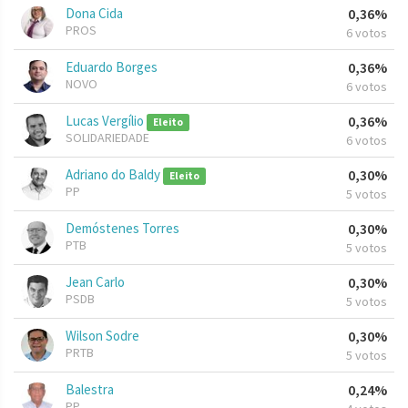
Dona Cida
0,36%
PROS
6 votos
Eduardo Borges
0,36%
NOVO
6 votos
Lucas Vergílio
0,36%
Eleito
SOLIDARIEDADE
6 votos
Adriano do Baldy
0,30%
Eleito
PP
5 votos
Demóstenes Torres
0,30%
PTB
5 votos
Jean Carlo
0,30%
PSDB
5 votos
Wilson Sodre
0,30%
PRTB
5 votos
Balestra
0,24%
PP