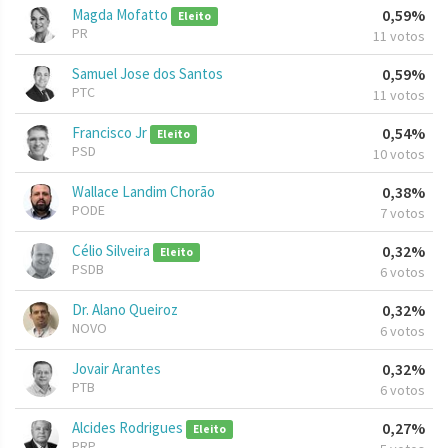
Magda Mofatto
0,59%
Eleito
PR
11 votos
Samuel Jose dos Santos
0,59%
PTC
11 votos
Francisco Jr
0,54%
Eleito
PSD
10 votos
Wallace Landim Chorão
0,38%
PODE
7 votos
Célio Silveira
0,32%
Eleito
PSDB
6 votos
Dr. Alano Queiroz
0,32%
NOVO
6 votos
Jovair Arantes
0,32%
PTB
6 votos
Alcides Rodrigues
0,27%
Eleito
PRP