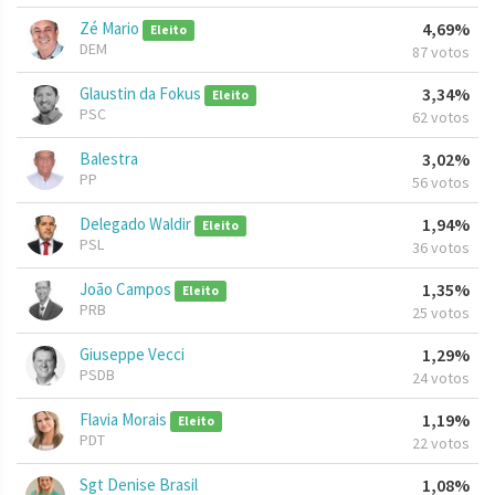
Zé Mario
4,69%
Eleito
DEM
87 votos
Glaustin da Fokus
3,34%
Eleito
PSC
62 votos
Balestra
3,02%
PP
56 votos
Delegado Waldir
1,94%
Eleito
PSL
36 votos
João Campos
1,35%
Eleito
PRB
25 votos
Giuseppe Vecci
1,29%
PSDB
24 votos
Flavia Morais
1,19%
Eleito
PDT
22 votos
Sgt Denise Brasil
1,08%