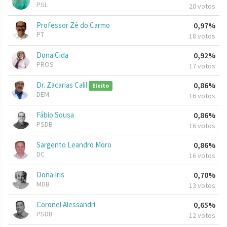
PSL
20 votos
Professor Zé do Carmo
0,97%
PT
18 votos
Dona Cida
0,92%
PROS
17 votos
Dr. Zacarias Calil
0,86%
Eleito
DEM
16 votos
Fábio Sousa
0,86%
PSDB
16 votos
Sargento Leandro Moro
0,86%
DC
16 votos
Dona Iris
0,70%
MDB
13 votos
Coronel Alessandri
0,65%
PSDB
12 votos