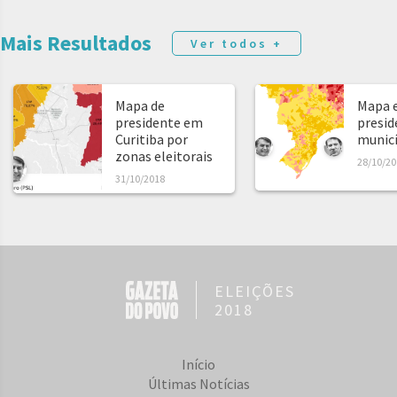
Mais Resultados
Ver todos +
Mapa de
Mapa e
presidente em
presid
Curitiba por
municíp
zonas eleitorais
28/10/20
31/10/2018
ELEIÇÕES
2018
Início
Últimas Notícias