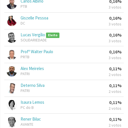
Carlos Albino
0,16%
PTB
3 votos
Giszelle Pessoa
0,16%
DC
3 votos
Lucas Vergílio
0,16%
Eleito
SOLIDARIEDADE
3 votos
Profº Walter Paulo
0,16%
PRTB
3 votos
Alex Meireles
0,11%
PATRI
2 votos
Deterno Silva
0,11%
PATRI
2 votos
Isaura Lemos
0,11%
PC do B
2 votos
Rener Bilac
0,11%
AVANTE
2 votos