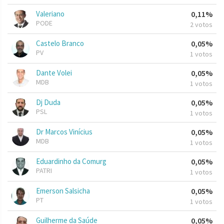
Valeriano
0,11%
PODE
2 votos
Castelo Branco
0,05%
PV
1 votos
Dante Volei
0,05%
MDB
1 votos
Dj Duda
0,05%
PSL
1 votos
Dr Marcos Vinícius
0,05%
MDB
1 votos
Eduardinho da Comurg
0,05%
PATRI
1 votos
Emerson Salsicha
0,05%
PT
1 votos
Guilherme da Saúde
0,05%