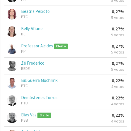
5 votos
Beatriz Peixoto
0,27%
PTC
5 votos
Kelly Afiune
0,27%
DC
5 votos
Professor Alcides
0,27%
Eleito
PP
5 votos
Zé Frederico
0,27%
REDE
5 votos
Bill Guerra Mochilink
0,22%
PTC
4 votos
Demóstenes Torres
0,22%
PTB
4 votos
Elias Vaz
0,22%
Eleito
PSB
4 votos