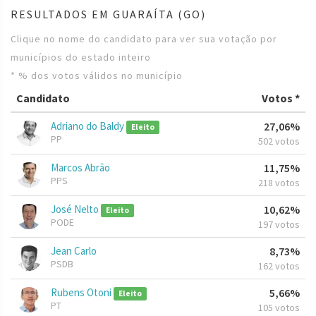
RESULTADOS EM GUARAÍTA (GO)
Clique no nome do candidato para ver sua votação por
municípios do estado inteiro
* % dos votos válidos no município
Candidato
Votos *
Adriano do Baldy
27,06%
Eleito
PP
502 votos
Marcos Abrão
11,75%
PPS
218 votos
José Nelto
10,62%
Eleito
PODE
197 votos
Jean Carlo
8,73%
PSDB
162 votos
Rubens Otoni
5,66%
Eleito
PT
105 votos