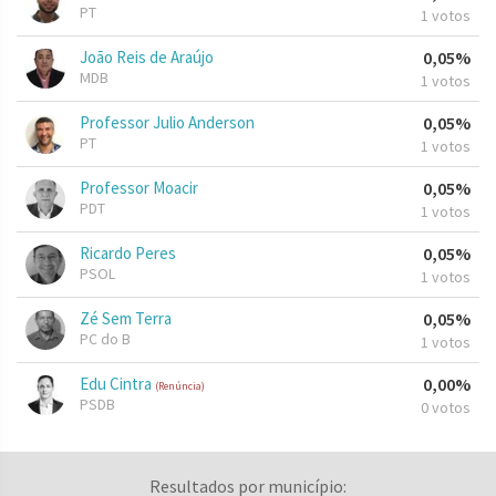
PT
1 votos
João Reis de Araújo
0,05%
MDB
1 votos
Professor Julio Anderson
0,05%
PT
1 votos
Professor Moacir
0,05%
PDT
1 votos
Ricardo Peres
0,05%
PSOL
1 votos
Zé Sem Terra
0,05%
PC do B
1 votos
Edu Cintra
0,00%
(Renúncia)
PSDB
0 votos
Resultados por município: