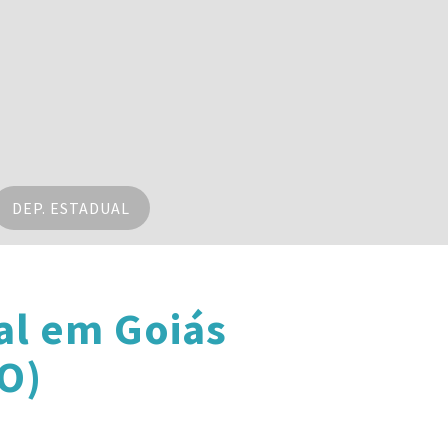
DEP. ESTADUAL
al em Goiás
O)