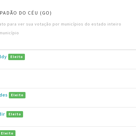
PADÃO DO CÉU (GO)
to para ver sua votação por municípios do estado inteiro
município
aldy
Eleito
ides
Eleito
dir
Eleito
Eleito