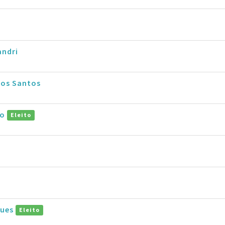
andri
dos Santos
to
Eleito
gues
Eleito