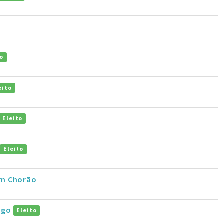
to
eito
Eleito
Eleito
im Chorão
Hugo
Eleito