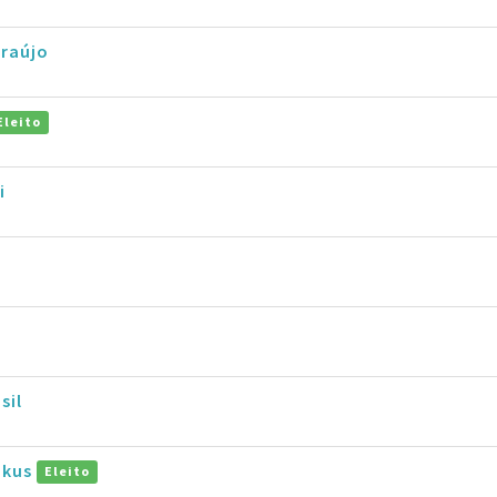
Araújo
Eleito
i
sil
okus
Eleito