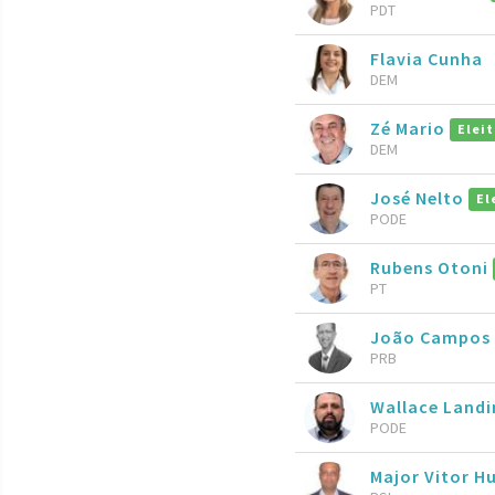
PDT
Flavia Cunha
DEM
Zé Mario
Elei
DEM
José Nelto
El
PODE
Rubens Otoni
PT
João Campos
PRB
Wallace Land
PODE
Major Vitor 