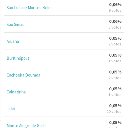
0,06%
São Luís de Montes Belos
9 votos
0,06%
São Simão
5 votos
0,05%
Aruanã
2 votos
0,05%
Buritinópolis
1 votos
0,05%
Cachoeira Dourada
2 votos
0,05%
Caldazinha
1 votos
0,05%
Jataí
20 votos
0,05%
Monte Alegre de Goiás