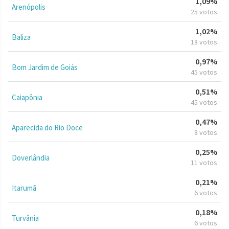
1,09%
Arenópolis
25 votos
1,02%
Baliza
18 votos
0,97%
Bom Jardim de Goiás
45 votos
0,51%
Caiapônia
45 votos
0,47%
Aparecida do Rio Doce
8 votos
0,25%
Doverlândia
11 votos
0,21%
Itarumã
6 votos
0,18%
Turvânia
6 votos