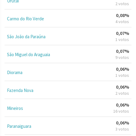
Urutaí
2 votos
0,08%
Carmo do Rio Verde
4 votos
0,07%
São João da Paraúna
1 votos
0,07%
São Miguel do Araguaia
9 votos
0,06%
Diorama
1 votos
0,06%
Fazenda Nova
2 votos
0,06%
Mineiros
16 votos
0,06%
Paranaiguara
3 votos