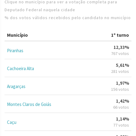
Clique no município para ver a votação completa para
Deputado Federal naquela cidade
% dos votos válidos recebidos pelo candidato no município
Município
1º turno
12,33%
Piranhas
767 votos
5,61%
Cachoeira Alta
281 votos
1,97%
Aragarças
156 votos
1,42%
Montes Claros de Goiás
66 votos
1,14%
Caçu
77 votos