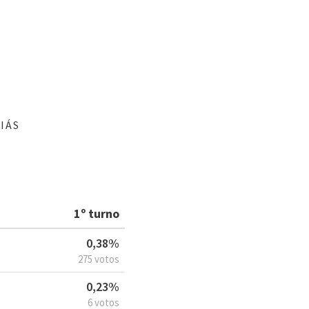
IÁS
1º turno
0,38%
275 votos
0,23%
6 votos