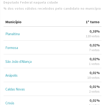
Deputado Federal naquela cidade
% dos votos válidos recebidos pelo candidato no município
Município
1º turno
0,38%
Planaltina
120 votos
0,02%
Formosa
7 votos
0,02%
São João d'Aliança
1 votos
0,01%
Anápolis
10 votos
0,01%
Caldas Novas
2 votos
0,01%
Crixás