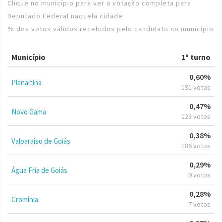
Clique no município para ver a votação completa para
Deputado Federal naquela cidade
% dos votos válidos recebidos pelo candidato no município
Município
1º turno
0,60%
Planaltina
191 votos
0,47%
Novo Gama
123 votos
0,38%
Valparaíso de Goiás
186 votos
0,29%
Água Fria de Goiás
9 votos
0,28%
Cromínia
7 votos