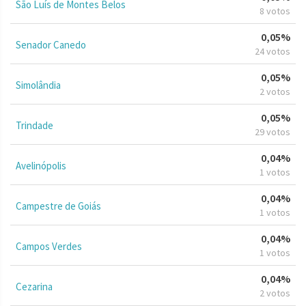
São Luís de Montes Belos
8 votos
0,05%
Senador Canedo
24 votos
0,05%
Simolândia
2 votos
0,05%
Trindade
29 votos
0,04%
Avelinópolis
1 votos
0,04%
Campestre de Goiás
1 votos
0,04%
Campos Verdes
1 votos
0,04%
Cezarina
2 votos