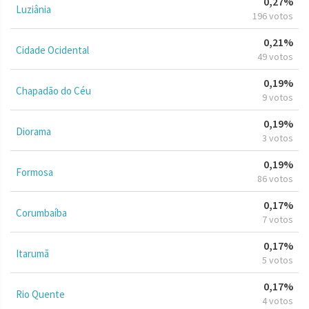
0,27%
Luziânia
196 votos
0,21%
Cidade Ocidental
49 votos
0,19%
Chapadão do Céu
9 votos
0,19%
Diorama
3 votos
0,19%
Formosa
86 votos
0,17%
Corumbaíba
7 votos
0,17%
Itarumã
5 votos
0,17%
Rio Quente
4 votos