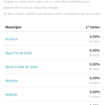
Clique no município para ver a votação completa para
Deputado Federal naquela cidade
% dos votos válidos recebidos pelo candidato no município
Município
1º turno
0,00%
Acreúna
0 votos
0,00%
Água Fria de Goiás
0 votos
0,00%
Águas Lindas de Goiás
0 votos
0,00%
Alexânia
0 votos
0,00%
Anápolis
0 votos