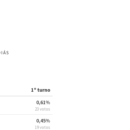
OIÁS
1º turno
0,61%
23 votos
0,45%
19 votos