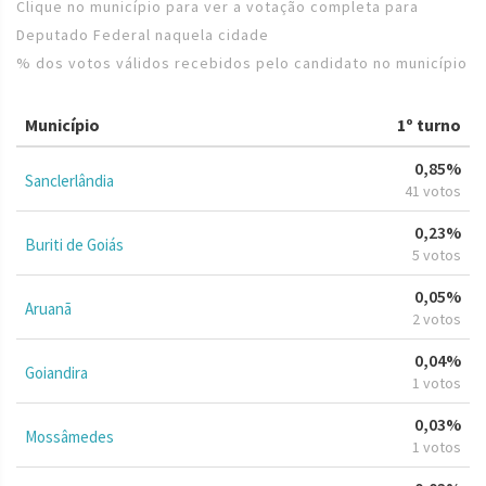
Clique no município para ver a votação completa para
Deputado Federal naquela cidade
% dos votos válidos recebidos pelo candidato no município
Município
1º turno
0,85%
Sanclerlândia
41 votos
0,23%
Buriti de Goiás
5 votos
0,05%
Aruanã
2 votos
0,04%
Goiandira
1 votos
0,03%
Mossâmedes
1 votos