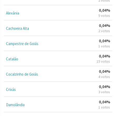
2 votos
0,04%
Alexânia
5 votos
0,04%
Cachoeira Alta
2 votos
0,04%
Campestre de Goiás
1 votos
0,04%
Catalão
15 votos
0,04%
Cocalzinho de Goiás
4 votos
0,04%
Crixás
3 votos
0,04%
Damolândia
1 votos