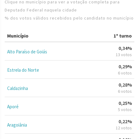
Clique no município para ver a votação completa para
Deputado Federal naquela cidade
% dos votos válidos recebidos pelo candidato no município
Município
1º turno
0,34%
Alto Paraíso de Goiás
13 votos
0,29%
Estrela do Norte
6 votos
0,28%
Caldazinha
6 votos
0,25%
Aporé
5 votos
0,22%
Aragoiânia
12 votos