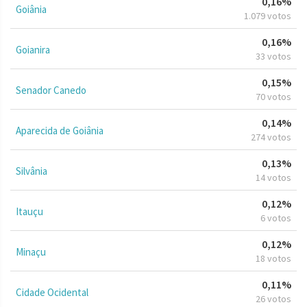
0,16%
Goiânia
1.079 votos
0,16%
Goianira
33 votos
0,15%
Senador Canedo
70 votos
0,14%
Aparecida de Goiânia
274 votos
0,13%
Silvânia
14 votos
0,12%
Itauçu
6 votos
0,12%
Minaçu
18 votos
0,11%
Cidade Ocidental
26 votos