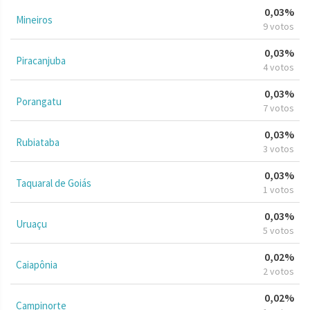
0,03%
Mineiros
9 votos
0,03%
Piracanjuba
4 votos
0,03%
Porangatu
7 votos
0,03%
Rubiataba
3 votos
0,03%
Taquaral de Goiás
1 votos
0,03%
Uruaçu
5 votos
0,02%
Caiapônia
2 votos
0,02%
Campinorte