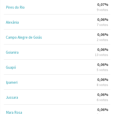
0,07%
Pires do Rio
9 votos
0,06%
Alexânia
7 votos
0,06%
Campo Alegre de Goiás
2 votos
0,06%
Goianira
13 votos
0,06%
Guapó
5 votos
0,06%
Ipameri
8 votos
0,06%
Jussara
6 votos
0,06%
Mara Rosa