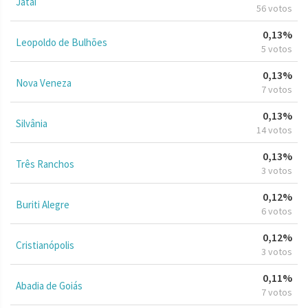
Jataí
56 votos
0,13%
Leopoldo de Bulhões
5 votos
0,13%
Nova Veneza
7 votos
0,13%
Silvânia
14 votos
0,13%
Três Ranchos
3 votos
0,12%
Buriti Alegre
6 votos
0,12%
Cristianópolis
3 votos
0,11%
Abadia de Goiás
7 votos