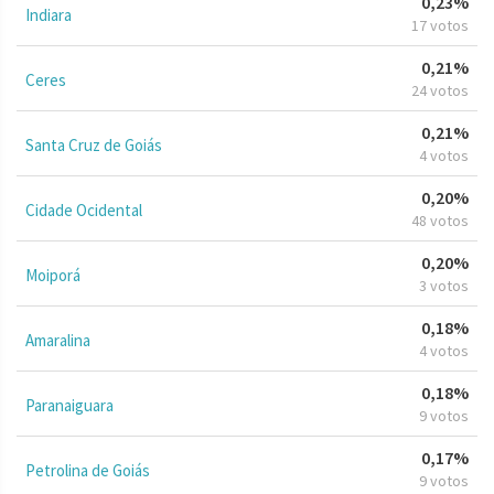
0,23%
Indiara
17 votos
0,21%
Ceres
24 votos
0,21%
Santa Cruz de Goiás
4 votos
0,20%
Cidade Ocidental
48 votos
0,20%
Moiporá
3 votos
0,18%
Amaralina
4 votos
0,18%
Paranaiguara
9 votos
0,17%
Petrolina de Goiás
9 votos