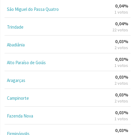
0,04%
São Miguel do Passa Quatro
1 votos
0,04%
Trindade
22 votos
0,03%
Abadiânia
2 votos
0,03%
Alto Paraíso de Goiás
1 votos
0,03%
Aragarças
2 votos
0,03%
Campinorte
2 votos
0,03%
Fazenda Nova
1 votos
0,03%
Firminópolis