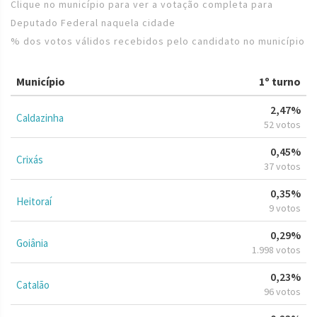
Clique no município para ver a votação completa para
Deputado Federal naquela cidade
% dos votos válidos recebidos pelo candidato no município
Município
1º turno
2,47%
Caldazinha
52 votos
0,45%
Crixás
37 votos
0,35%
Heitoraí
9 votos
0,29%
Goiânia
1.998 votos
0,23%
Catalão
96 votos